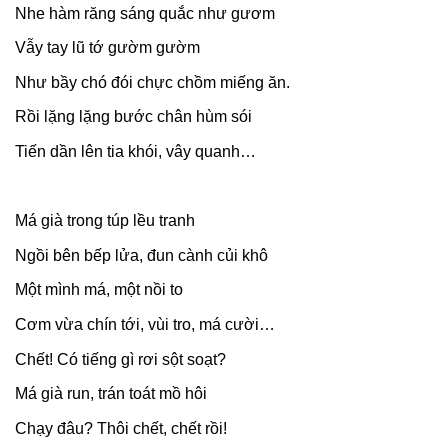
Nhe hàm răng sáng quắc như gươm
Vẫy tay lũ tớ gườm gườm
Như bầy chó đói chực chồm miếng ăn.
Rồi lặng lặng bước chân hùm sói
Tiến dần lên tia khói, vây quanh…
Má già trong túp lều tranh
Ngồi bên bếp lửa, đun cành củi khô
Một mình má, một nồi to
Cơm vừa chín tới, vùi tro, má cười…
Chết! Có tiếng gì rơi sột soạt?
Má già run, trán toát mồ hôi
Chạy đâu? Thôi chết, chết rồi!