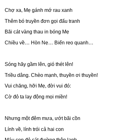
Chợ xa, Mẹ gánh mớ rau xanh
Thêm bó truyền đơn gọi đấu tranh
Bãi cát vàng thau in bóng Mẹ
Chiều về… Hòn Nẹ… Biển reo quanh…
Sóng hãy gầm lên, gió thét lên!
Triều dâng. Chèo mạnh, thuyền ơi thuyền!
Vui chăng, hỡi Mẹ, đời vui đó:
Cờ đỏ ta lay động mọi miền!
Nhưng một đêm mưa, ướt bãi cồn
Lính về, lính trói cả hai con
Máu con đỏ cát đường thôn lạnh