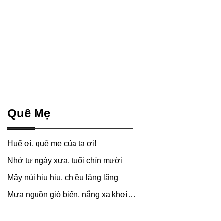
Quê Mẹ
Huế ơi, quê mẹ của ta ơi!
Nhớ tự ngày xưa, tuổi chín mười
Mây núi hiu hiu, chiều lặng lặng
Mưa nguồn gió biển, nắng xa khơi…