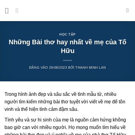
Bỏ
qua
nội
dung
HỌC TẬP
Những Bài thơ hay nhất về mẹ của Tố
Hữu
ĐĂNG VÀO
29/08/2023
BỞI
THANH MINH LAN
Trong hình ảnh đẹp và sâu sắc về tình mẫu tử, nhiều
người tìm kiếm những bài thơ tuyệt vời viết về mẹ để tôn
vinh và thể hiện tình cảm đậm sâu.
Tình yêu và sự hi sinh của mẹ là nguồn cảm hứng không
bao giờ cạn với nhiều người. Họ mong muốn tìm hiểu về
những bài thơ đẹp và ý nghĩa về mẹ của nhà thơ Tố Hữu.