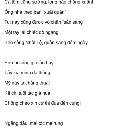
Cá tôm cũng sướng, lòng nào chẳng xuân!
Ông nhà theo bạn “xuất quân”
Tui nay cũng được vô chân “sẵn sàng”
Một tay lái chiếc đò ngang
Bến sông Nhật Lệ, quân sang đêm ngày
Sợ chi sóng gió tàu bay
Tây kia mình đã thắng,
Mỹ này ta chẳng thua!
Kể chi tuổi tác già nua
Chống chèo xin cứ thi đua đến cùng!
Ngẩng đầu, mái tóc mẹ rung