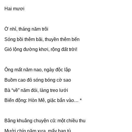
Hai mươi
Ờ nhỉ, tháng năm trôi
Sóng bồi thêm bãi, thuyền thêm bến
Gió lộng đường khơi, rộng đất trời!
Ông mất năm nao, ngày độc lập
Buồm cao đỏ sóng bóng cờ sao
Bà “về” năm đói, làng treo lưới
Biển động: Hòn Mê, giặc bắn vào… *
Bâng khuâng chuyện cũ: một chiều thu
Mười chín năm xưa, mấy bạn tù