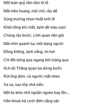
Một toán quỷ rầm rầm rộ rộ
Mắt mèo hoang, mũi chó, râu dê
Súng trường nhọn hoắt lưỡi lê
Khét nồng khí chết, tanh dề máu oan!
Chúng rảo bước. Lính quan nện gót
Mắt nhìn quanh lục mót dạng người
Đồng không, lạnh vắng, im hơi
Chỉ đôi bóng quạ ngang trời loáng qua
Ách-là! Thằng quan ba dừng bước
Rút ống dòm, và ngước mắt nheo
Xa xa, sau lớp nhà xiêu
Một tia khói nhỏ ngoằn ngoèo bay lên…
Hắn khoái trá cười điên sằng sặc