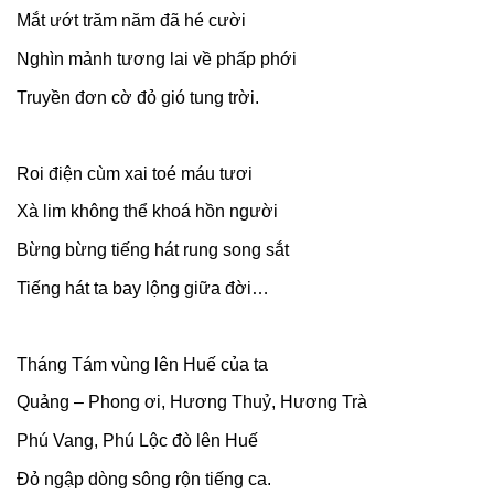
Mắt ướt trăm năm đã hé cười
Nghìn mảnh tương lai về phấp phới
Truyền đơn cờ đỏ gió tung trời.
Roi điện cùm xai toé máu tươi
Xà lim không thể khoá hồn người
Bừng bừng tiếng hát rung song sắt
Tiếng hát ta bay lộng giữa đời…
Tháng Tám vùng lên Huế của ta
Quảng – Phong ơi, Hương Thuỷ, Hương Trà
Phú Vang, Phú Lộc đò lên Huế
Đỏ ngập dòng sông rộn tiếng ca.