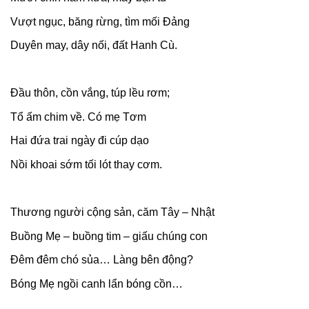
Vượt ngục, băng rừng, tìm mối Đảng
Duyên may, dây nối, đất Hanh Cù.
Đầu thôn, cồn vắng, túp lều rơm;
Tổ ấm chim về. Có mẹ Tơm
Hai đứa trai ngày đi cúp dạo
Nồi khoai sớm tối lót thay cơm.
Thương người cộng sản, căm Tây – Nhật
Buồng Mẹ – buồng tim – giấu chúng con
Đêm đêm chó sủa… Làng bên động?
Bóng Mẹ ngồi canh lẩn bóng cồn…