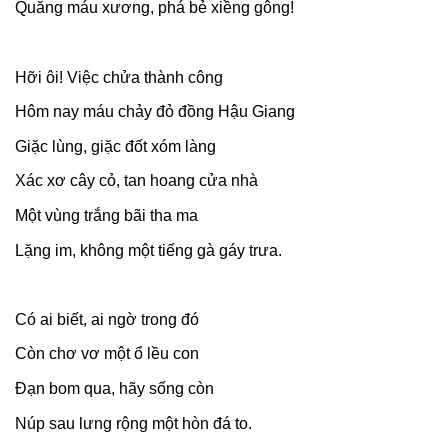
Quăng máu xương, phá bẻ xiềng gông!
Hỡi ôi! Việc chửa thành công
Hôm nay máu chảy đỏ đồng Hậu Giang
Giặc lùng, giặc đốt xóm làng
Xác xơ cây cỏ, tan hoang cửa nhà
Một vùng trắng bãi tha ma
Lặng im, không một tiếng gà gáy trưa.
Có ai biết, ai ngờ trong đó
Còn chơ vơ một ổ lều con
Đạn bom qua, hãy sống còn
Núp sau lưng rộng một hòn đá to.