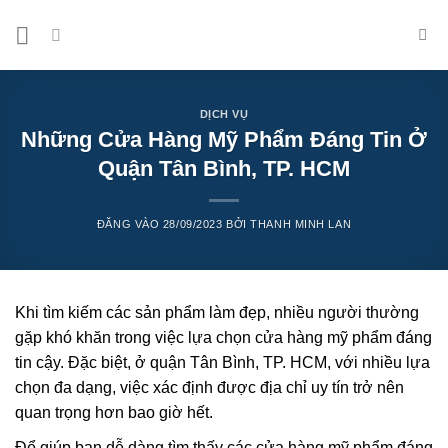
Bỏ
qua
nội
dung
DỊCH VỤ
Những Cửa Hàng Mỹ Phẩm Đáng Tin Ở
Quận Tân Bình, TP. HCM
ĐĂNG VÀO
28/09/2023
BỞI
THANH MINH LAN
Khi tìm kiếm các sản phẩm làm đẹp, nhiều người thường
gặp khó khăn trong việc lựa chọn cửa hàng mỹ phẩm đáng
tin cậy. Đặc biệt, ở quận Tân Bình, TP. HCM, với nhiều lựa
chọn đa dạng, việc xác định được địa chỉ uy tín trở nên
quan trọng hơn bao giờ hết.
Để giúp bạn dễ dàng tìm thấy các cửa hàng mỹ phẩm đáng