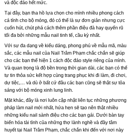
và độc đáo hết mức.
Tại đây, bạn tha hồ lựa chọn cho mình nhiều phong cách
cá tính cho bộ móng, đó có thể là sự đơn giản nhưng cực
cuốn hút, chút phá cách thêm phần điệu đà hay quyến rũ
tối đa bởi những mẫu nail tinh tế, cầu kỳ nhất.
Với sự đa dạng về kiểu dáng, phong phú về mẫu mã, màu
sắc, các mẫu nail của Nail Trâm Phạm chắc chắn sẽ giúp
cho các bạn thể hiện 1 cách độc đáo style riêng của mình.
Và quan trọng là độ bền trong thời gian dài, các bạn có thể
tự tin thỏa sức kết hợp cùng trang phục khi đi làm, đi chơi,
dự tiệc,… và dù ở bất cứ đâu các bạn cũng sẽ thật sự tỏa
sáng với bộ móng xinh lung linh.
Mặt khác, đây là nơi luôn cập nhật liên tục những phương
pháp làm nail mới nhất, hứa hẹn sẽ tạo nên thật nhiều
những kiểu nail sành điệu cho các bạn gái. Dưới bàn tay
biến hóa tài tình của những thợ lành nghề và đầy tâm
huyết tại Nail Trâm Phạm, chắc chắn khi đến với nơi này