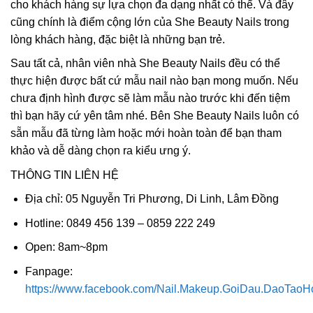
cho khách hàng sự lựa chọn đa dạng nhất có thể. Và đây
cũng chính là điểm cộng lớn của She Beauty Nails trong
lòng khách hàng, đặc biệt là những bạn trẻ.
Sau tất cả, nhân viên nhà She Beauty Nails đều có thể
thực hiện được bất cứ mẫu nail nào bạn mong muốn. Nếu
chưa định hình được sẽ làm mẫu nào trước khi đến tiệm
thì bạn hãy cứ yên tâm nhé. Bên She Beauty Nails luôn có
sẵn mẫu đã từng làm hoặc mới hoàn toàn để bạn tham
khảo và dễ dàng chọn ra kiểu ưng ý.
THÔNG TIN LIÊN HỆ
Địa chỉ: 05 Nguyễn Tri Phương, Di Linh, Lâm Đồng
Hotline: 0849 456 139 – 0859 222 249
Open: 8am~8pm
Fanpage:
https://www.facebook.com/Nail.Makeup.GoiDau.DaoTaoH