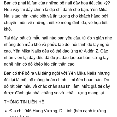
Bạn có phải là fan của những bộ nail đầy hoạ tiết cầu kỳ?
Nếu vậy thì đây chính là địa chỉ dành cho bạn. Yến Mika
Nails tạo nên khác biệt và ấn tượng cho khách hàng bởi
chuyên môn về những thiết kế móng đính đá, vẽ họa tiết
khó.
Tại đây, bất cứ mẫu nail nào bạn yêu cầu, từ đơn giản nhẹ
nhàng đến mẫu khó và phức tạp đòi hỏi trình độ tay nghề
cao, Yến Mika Nails đều có thể đáo ứng từ A đến Z. Các
nhân viên tại đây đều đã được đào tạo bài bản, cứng tay
nghề nên có độ khéo léo cẩn thận cao.
Bạn có thể bỏ ra vài tiếng ngồi với Yến Mika Nails nhưng
đổi lại là một bộ móng hoàn chỉnh tỉ mỉ đến hoàn hảo. Do
đó rất bền màu và chắc chắn sau khi làm. Mức giá tại đây
được đánh gía phải chăng so với chất lượng mang lại.
THÔNG TIN LIÊN HỆ
Địa chỉ: 946 Hùng Vương, Di Linh (bên cạnh trường