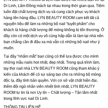
Di Linh, Lâm Đồng mách tai nhau trong thời gian qua. Tiệm
luôn đặt chất lượng dịch vụ và cung cách phục vụ khách
hàng lên hàng đầu. LYN BEAUTY ROOM cam kết tất cả
nguyện liệu để làm ra những bộ nail “tuyệt phẩm” cho
khách là hàng chất lượng để móng không bị tổn thương. Ở
đây còn có một dịch vụ vô cùng hấp dẫn là làm tại nhà nên
bạn chẳng cần đi đâu xa mà vẫn có những bộ nail như ý
muốn.
Tại đây “nhắm mẳt” bạn cũng có thể lựa được cho mình
những mẫu nails hot nhất, đẹp nhất. Trong quá trình làm,
tay thợ nail nhà LYN BEAUTY ROOM cũng tham khảo ý
kiến của khách để có sự sáng tạo cho ra những bộ móng
độc lạ, đầy tính bản quyền. Với cơ sở vật chất hiện đại,
thêm đội ngũ nhân viên nhiệt tình nhất, LYN BEAUTY
ROOM tự tin là nơi Uy tín – Chất lượng – Tận tâm nhất
trong lĩnh vực nail Di Linh.
THÔNG TIN LIÊN HỆ