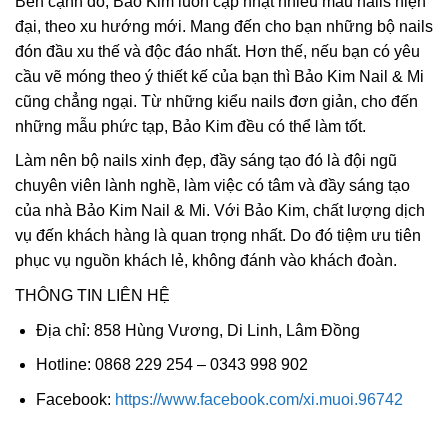
Bên cạnh đó, Bảo Kim luôn cập nhật nhiều mẫu nails hiện
đại, theo xu hướng mới. Mang đến cho bạn những bộ nails
đón đầu xu thế và độc đáo nhất. Hơn thế, nếu bạn có yêu
cầu vẽ móng theo ý thiết kế của bạn thì Bảo Kim Nail & Mi
cũng chẳng ngại. Từ những kiểu nails đơn giản, cho đến
những mẫu phức tạp, Bảo Kim đều có thể làm tốt.
Làm nên bộ nails xinh đẹp, đầy sáng tạo đó là đội ngũ
chuyên viên lành nghề, làm việc có tâm và đầy sáng tạo
của nhà Bảo Kim Nail & Mi. Với Bảo Kim, chất lượng dịch
vụ đến khách hàng là quan trọng nhất. Do đó tiệm ưu tiên
phục vụ nguồn khách lẻ, không đánh vào khách đoàn.
THÔNG TIN LIÊN HỆ
Địa chỉ: 858 Hùng Vương, Di Linh, Lâm Đồng
Hotline: 0868 229 254 – 0343 998 902
Facebook:
https://www.facebook.com/xi.muoi.96742