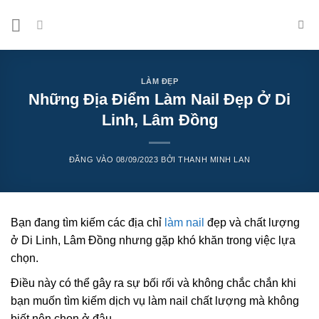
Bỏ
qua
nội
dung
LÀM ĐẸP
Những Địa Điểm Làm Nail Đẹp Ở Di
Linh, Lâm Đồng
ĐĂNG VÀO
08/09/2023
BỞI
THANH MINH LAN
Bạn đang tìm kiếm các địa chỉ
làm nail
đẹp và chất lượng
ở Di Linh, Lâm Đồng nhưng gặp khó khăn trong việc lựa
chọn.
Điều này có thể gây ra sự bối rối và không chắc chắn khi
bạn muốn tìm kiếm dịch vụ làm nail chất lượng mà không
biết nên chọn ở đâu.