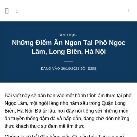
Bỏ
qua
nội
dung
ẨM THỰC
Những Điểm Ăn Ngon Tại Phố Ngọc
Lâm, Long Biên, Hà Nội
ĐĂNG VÀO
26/10/2023
BỞI
E208
Bài viết này sẽ dẫn bạn vào một hành trình ẩm thực tại phố
Ngọc Lâm, một ngôi làng nhỏ nằm sâu trong Quận Long
Biên, Hà Nội. Đã từ lâu, nơi đây nổi tiếng với những món
ăn truyền thống đậm đà và hấp dẫn, đang chờ đón những
thực khách thực sự đam mê ẩm thực.
Chúng ta sẽ bắt đầu bằng việc đặt câu hỏi: Tại sao phố