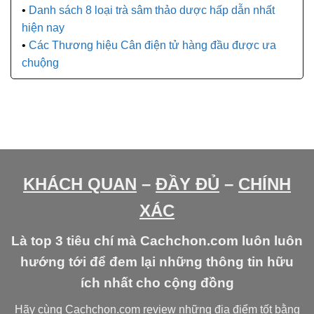
Danh sách 8 loại trà sâm thảo dược hấp dẫn nhất
hiện nay
Các Thương hiệu Cân điện tử hàng đầu được ưa
chuộng
KHÁCH QUAN
–
ĐẦY ĐỦ
–
CHÍNH
XÁC
Là top 3 tiêu chí mà Cachchon.com luôn luôn
hướng tới để đem lại những thông tin hữu
ích nhất cho cộng đồng
Hãy cùng Cachchon.com review những địa điểm tốt bằng