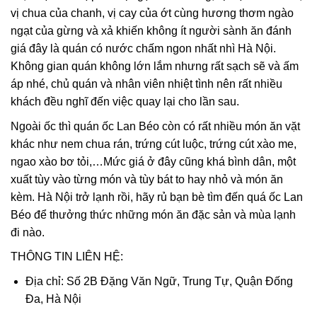
vị chua của chanh, vị cay của ớt cùng hương thơm ngào
ngạt của gừng và xả khiến không ít người sành ăn đánh
giá đây là quán có nước chấm ngon nhất nhì Hà Nội.
Không gian quán không lớn lắm nhưng rất sạch sẽ và ấm
áp nhé, chủ quán và nhân viên nhiệt tình nên rất nhiều
khách đều nghĩ đến việc quay lại cho lần sau.
Ngoài ốc thì quán ốc Lan Béo còn có rất nhiều món ăn vặt
khác như nem chua rán, trứng cút luộc, trứng cút xào me,
ngao xào bơ tỏi,…Mức giá ở đây cũng khá bình dân, một
xuất tùy vào từng món và tùy bát to hay nhỏ và món ăn
kèm. Hà Nội trở lạnh rồi, hãy rủ bạn bè tìm đến quá ốc Lan
Béo để thưởng thức những món ăn đặc sản và mùa lạnh
đi nào.
THÔNG TIN LIÊN HỆ:
Địa chỉ: Số 2B Đặng Văn Ngữ, Trung Tự, Quận Đống
Đa, Hà Nội