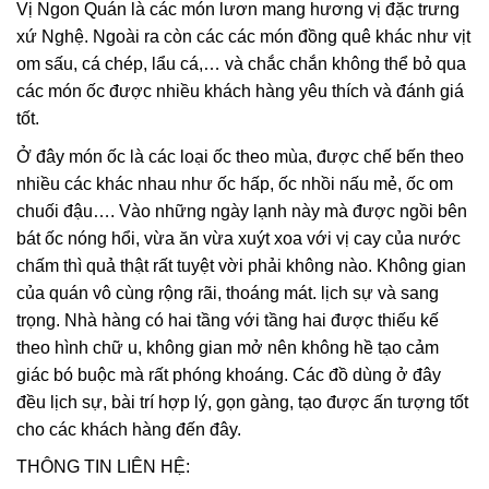
Vị Ngon Quán là các món lươn mang hương vị đặc trưng
xứ Nghệ. Ngoài ra còn các các món đồng quê khác như vịt
om sấu, cá chép, lẩu cá,… và chắc chắn không thể bỏ qua
các món ốc được nhiều khách hàng yêu thích và đánh giá
tốt.
Ở đây món ốc là các loại ốc theo mùa, được chế bến theo
nhiều các khác nhau như ốc hấp, ốc nhồi nấu mẻ, ốc om
chuối đậu…. Vào những ngày lạnh này mà được ngồi bên
bát ốc nóng hổi, vừa ăn vừa xuýt xoa với vị cay của nước
chấm thì quả thật rất tuyệt vời phải không nào. Không gian
của quán vô cùng rộng rãi, thoáng mát. lịch sự và sang
trọng. Nhà hàng có hai tầng với tầng hai được thiếu kế
theo hình chữ u, không gian mở nên không hề tạo cảm
giác bó buộc mà rất phóng khoáng. Các đồ dùng ở đây
đều lịch sự, bài trí hợp lý, gọn gàng, tạo được ấn tượng tốt
cho các khách hàng đến đây.
THÔNG TIN LIÊN HỆ: