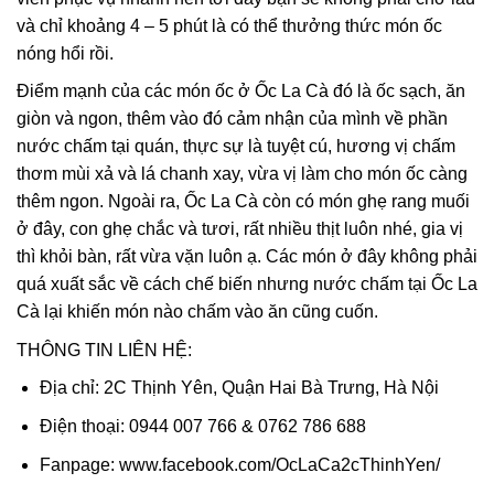
và chỉ khoảng 4 – 5 phút là có thể thưởng thức món ốc
nóng hổi rồi.
Điểm mạnh của các món ốc ở Ốc La Cà đó là ốc sạch, ăn
giòn và ngon, thêm vào đó cảm nhận của mình về phần
nước chấm tại quán, thực sự là tuyệt cú, hương vị chấm
thơm mùi xả và lá chanh xay, vừa vị làm cho món ốc càng
thêm ngon. Ngoài ra, Ốc La Cà còn có món ghẹ rang muối
ở đây, con ghẹ chắc và tươi, rất nhiều thịt luôn nhé, gia vị
thì khỏi bàn, rất vừa vặn luôn ạ. Các món ở đây không phải
quá xuất sắc về cách chế biến nhưng nước chấm tại Ốc La
Cà lại khiến món nào chấm vào ăn cũng cuốn.
THÔNG TIN LIÊN HỆ:
Địa chỉ: 2C Thịnh Yên, Quận Hai Bà Trưng, Hà Nội
Điện thoại: 0944 007 766 & 0762 786 688
Fanpage: www.facebook.com/OcLaCa2cThinhYen/