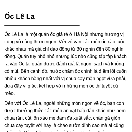
Ốc Lê La
Ốc Lê La là một quán ốc giá rẻ ở Hà Nội nhưng hương vị
cũng vô cùng thơm ngon. Với vô vàn các món ốc xào luộc
khác nhau mà giá chỉ dao động từ 30 nghìn đến 80 nghìn
đồng. Quán tuy nhỏ nhỏ nhưng lúc nào cũng tấp tập khách
ra vào.Ốc tại quán được đánh giá là ngon, sạch và không
có mùi. Bên cạnh đó, nước chấm ốc chính là điểm lôi cuốn
nhiều khách hàng nhất với vị chua cay mặn ngọt vừa phải,
đưa đẩy vị giác, kết hợp với những món ốc thì tuyệt cú
mèo.
Đến với Ốc Lê La, ngoài những món ngon về ốc, bạn còn
được thưởng thức các món ăn vặt hấp dẫn khác như nem
chua rán, cút lộn xào me đậm đà xuất sắc, chân gà giòn
chua cay tuyệt vời hay là cháo sườn đỉnh cao mà ai cũng