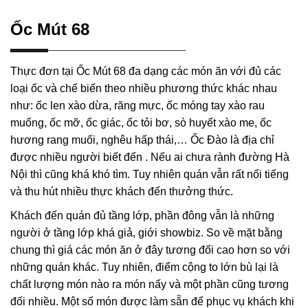
Ốc Mút 68
Thực đơn tại Ốc Mút 68 đa dạng các món ăn với đủ các
loại ốc và chế biến theo nhiều phương thức khác nhau
như: ốc len xào dừa, răng mực, ốc móng tay xào rau
muống, ốc mỡ, ốc giác, ốc tỏi bơ, sò huyết xào me, ốc
hương rang muối, nghêu hấp thái,… Ốc Đào là địa chỉ
được nhiều người biết đến . Nếu ai chưa rành đường Hà
Nội thì cũng khá khó tìm. Tuy nhiên quán vẫn rất nổi tiếng
và thu hút nhiều thực khách đến thưởng thức.
Khách đến quán đủ tầng lớp, phần đông vẫn là những
người ở tầng lớp khá giả, giới showbiz. So về mặt bằng
chung thì giá các món ăn ở đây tương đối cao hơn so với
những quán khác. Tuy nhiên, điểm cộng to lớn bù lại là
chất lượng món nào ra món nấy và một phần cũng tương
đối nhiều. Một số món được làm sẵn để phục vụ khách khi