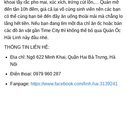
khoai tây rắc pho mai, xúc xích, trứng cút lộn,… Quán mở
đến tận 10h đêm, giá cả lại vô cùng sinh viên nên các bạn
có thể cùng bạn bè đến đây ăn uống thoải mái mà chẳng lo
lắng hết tiền. Nếu bạn đang tìm một địa chỉ ăn ốc hoặc bán
các đồ ăn vặt gần Time City thì không thể bỏ qua Quán Ốc
Hải Linh này đâu nhé.
THÔNG TIN LIÊN HỆ:
Địa chỉ: Ngõ 622 Minh Khai, Quận Hai Bà Trưng, Hà
Nội
Điện thoại: 0979 960 287
Fanpage:
https://www.facebook.com/linh.hai.3139241