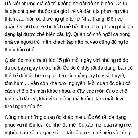
Hà Nội nhưng giá cả thì không hề đắt đỏ chút nào. Ốc 66
là địa chỉ quen thuộc của giới trẻ và dân địa phương yêu
thích các món ốc thường ghé tới ở Nha Trang. Đến với
quán Ốc 66 bạn sẽ bị thích mê bởi thực đơn phong phú, đa
dạng lại được chế biến cầu kỳ. Quán có chỗ ngồi cả trong
nhà và ngoài trời nên khách tấp nập ra vào cũng đừng lo
thiếu bàn nhé.
Quán ốc mở cửa từ lúc 15 giờ mỗi ngày với những rổ ốc
được bày ngay trước mắt. Ốc 66 ở đây rất đa dạng, bạn có
thể kể đến ốc hương, ốc len, ốc móng tay hay sò huyết,
tôm hùm,… vẫn còn khá tươi nguyên. Mỗi quán ốc đều có
cách chế biến món khác nhau, ở đây các món được chế
biến rất đậm vị, khá vừa miệng mà không làm mất đi vị
tươi ngon của ốc.
Cũng như những quán ốc khác menu Ốc 66 rất đa dạng
phục vụ nhiều loại ốc như ốc mỡ, ốc xào me, cua rang me,
nghêu hấp xả, ốc gạo sốt,… tất cả được chế biến vô cùng