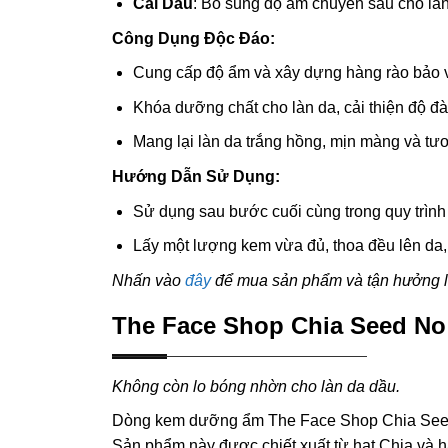
Cải Dầu
: Bổ sung độ ẩm chuyên sâu cho làn
Công Dụng Độc Đáo:
Cung cấp độ ẩm và xây dựng hàng rào bảo 
Khóa dưỡng chất cho làn da, cải thiện độ đàn
Mang lại làn da trắng hồng, mịn màng và tươi
Hướng Dẫn Sử Dụng:
Sử dụng sau bước cuối cùng trong quy trình
Lấy một lượng kem vừa đủ, thoa đều lên da,
Nhấn vào
đây
để mua sản phẩm và tận hưởng làn
The Face Shop Chia Seed No
Không còn lo bóng nhờn cho làn da dầu.
Dòng kem dưỡng ẩm The Face Shop Chia Seed 
Sản phẩm này được chiết xuất từ hạt Chia và hạt