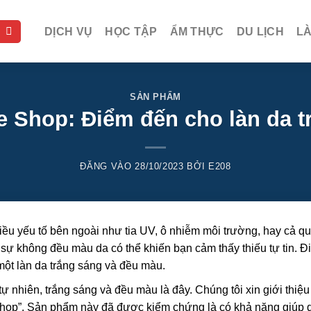
DỊCH VỤ
HỌC TẬP
ẨM THỰC
DU LỊCH
L
SẢN PHẨM
e Shop: Điểm đến cho làn da t
ĐĂNG VÀO
28/10/2023
BỞI
E208
iều yếu tố bên ngoài như tia UV, ô nhiễm môi trường, hay cả q
 sự không đều màu da có thể khiến bạn cảm thấy thiếu tự tin. Đ
một làn da trắng sáng và đều màu.
ự nhiên, trắng sáng và đều màu là đây. Chúng tôi xin giới thiệ
Shop”. Sản phẩm này đã được kiểm chứng là có khả năng giúp 