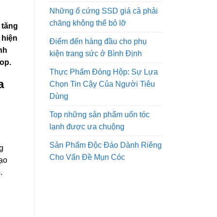
Những ổ cứng SSD giá cả phải
chăng không thể bỏ lỡ
 tăng
 hiện
Điểm đến hàng đầu cho phụ
nh
kiện trang sức ở Bình Định
op.
Thực Phẩm Đóng Hộp: Sự Lựa
a
Chọn Tin Cậy Của Người Tiêu
Dùng
Top những sản phẩm uốn tóc
lạnh được ưa chuộng
Sản Phẩm Độc Đáo Dành Riêng
g
Cho Vấn Đề Mụn Cóc
tạo
.