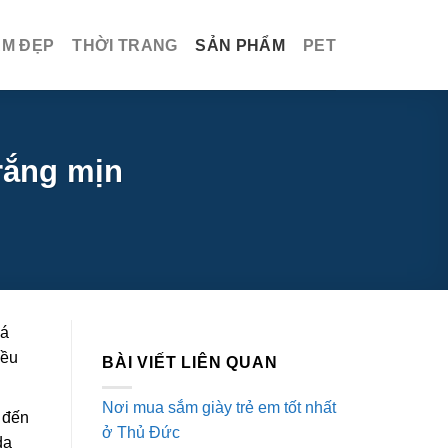
ÀM ĐẸP
THỜI TRANG
SẢN PHẨM
PET
rắng mịn
uá
iều
BÀI VIẾT LIÊN QUAN
Nơi mua sắm giày trẻ em tốt nhất
u đến
ở Thủ Đức
da