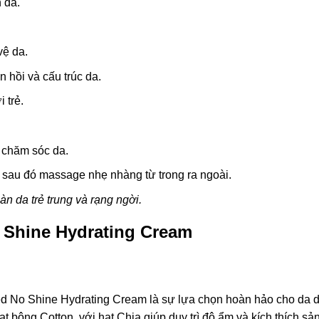
 da.
vệ da.
 hồi và cấu trúc da.
 trẻ.
 chăm sóc da.
 sau đó massage nhẹ nhàng từ trong ra ngoài.
 da trẻ trung và rạng ngời.
 Shine Hydrating Cream
No Shine Hydrating Cream là sự lựa chọn hoàn hảo cho da d
 bông Cotton, với hạt Chia giúp duy trì độ ẩm và kích thích sả