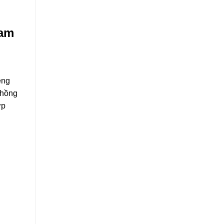
eam
eng
 hồng
ớp