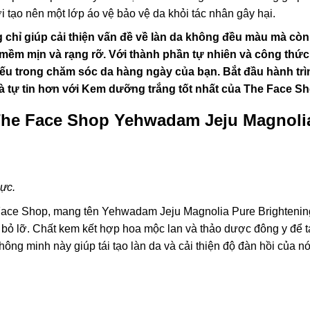
i tạo nên một lớp áo vệ bảo vệ da khỏi tác nhân gây hại.
hỉ giúp cải thiện vấn đề về làn da không đều màu mà còn
mềm mịn và rạng rỡ. Với thành phần tự nhiên và công thức
iếu trong chăm sóc da hàng ngày của bạn. Bắt đầu hành trì
và tự tin hơn với Kem dưỡng trắng tốt nhất của The Face Sh
he Face Shop Yehwadam Jeju Magnoli
hực.
ace Shop, mang tên Yehwadam Jeju Magnolia Pure Brightenin
ể bỏ lỡ. Chất kem kết hợp hoa mộc lan và thảo dược đông y để 
hông minh này giúp tái tạo làn da và cải thiện độ đàn hồi của nó