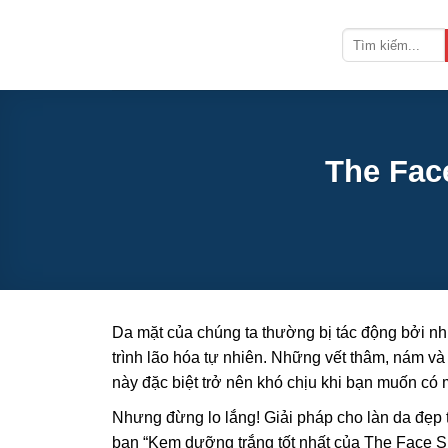
Bỏ
qua
nội
dung
The Fac
Da mặt của chúng ta thường bị tác động bởi nh
trình lão hóa tự nhiên. Những vết thâm, nám và
này đặc biệt trở nên khó chịu khi bạn muốn có 
Nhưng đừng lo lắng! Giải pháp cho làn da đẹp t
bạn “Kem dưỡng trắng tốt nhất của The Face 