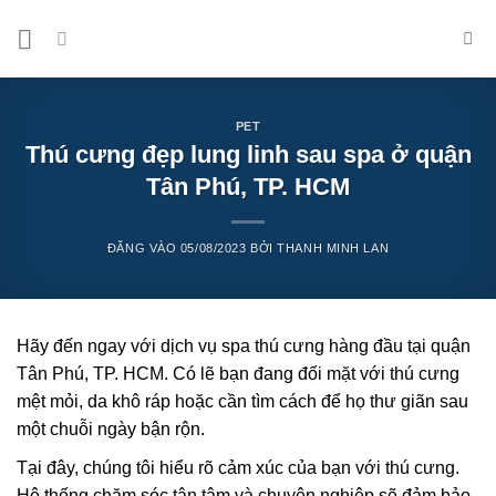
Bỏ
qua
nội
dung
PET
Thú cưng đẹp lung linh sau spa ở quận
Tân Phú, TP. HCM
ĐĂNG VÀO
05/08/2023
BỞI
THANH MINH LAN
Hãy đến ngay với dịch vụ spa thú cưng hàng đầu tại quận
Tân Phú, TP. HCM. Có lẽ bạn đang đối mặt với thú cưng
mệt mỏi, da khô ráp hoặc cần tìm cách để họ thư giãn sau
một chuỗi ngày bận rộn.
Tại đây, chúng tôi hiểu rõ cảm xúc của bạn với thú cưng.
Hệ thống chăm sóc tận tâm và chuyên nghiệp sẽ đảm bảo