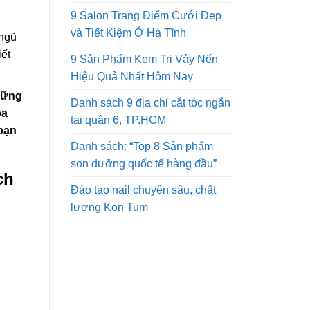
9 Salon Trang Điểm Cưới Đẹp
và Tiết Kiệm Ở Hà Tĩnh
 ngũ
iết
9 Sản Phẩm Kem Trị Vảy Nến
Hiệu Quả Nhất Hôm Nay
hững
Danh sách 9 địa chỉ cắt tóc ngắn
oa
tại quận 6, TP.HCM
 bạn
Danh sách: “Top 8 Sản phẩm
son dưỡng quốc tế hàng đầu”
ch
Đào tạo nail chuyên sâu, chất
lượng Kon Tum