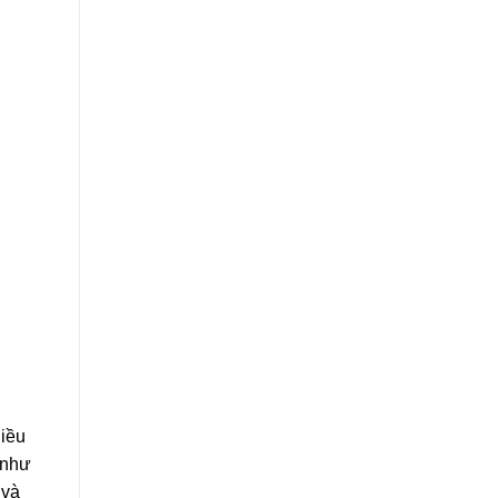
hiều
 như
 và