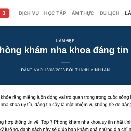
DỊCH VỤ
HỌC TẬP
ẨM THỰC
DU LỊCH
L
LÀM ĐẸP
hòng khám nha khoa đáng tin 
ĐĂNG VÀO
13/08/2023
BỞI
THANH MINH LAN
 khỏe răng miệng luôn đóng vai trò quan trọng trong cuộc sống
nha khoa uy tín, đáng tin cậy là một nhiệm vụ không hề dễ dàn
ổng hợp thông tin về “Top 7 Phòng khám nha khoa uy tín nhất tỉ
u kỹ lưỡng, danh sách này sẽ giúp bạn khám phá những địa chỉ 