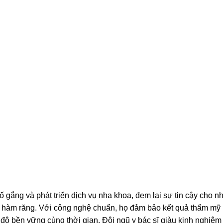
ắng và phát triển dịch vụ nha khoa, đem lại sự tin cậy cho n
ề hàm răng. Với công nghệ chuẩn, họ đảm bảo kết quả thẩm mỹ
độ bền vững cùng thời gian. Đội ngũ y bác sĩ giàu kinh nghiệm