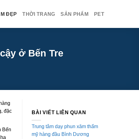
ÀM ĐẸP
THỜI TRANG
SẢN PHẨM
PET
cậy ở Bến Tre
 hàng
g, đặc
BÀI VIẾT LIÊN QUAN
Trung tâm dạy phun xăm thẩm
nh Bến
mỹ hàng đầu Bình Dương
nha