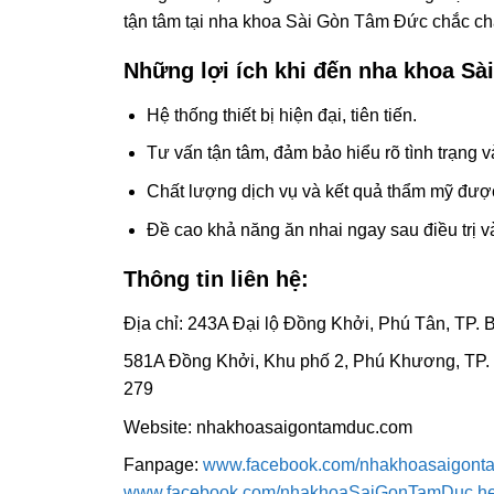
tận tâm tại nha khoa Sài Gòn Tâm Đức chắc chắ
Những lợi ích khi đến nha khoa S
Hệ thống thiết bị hiện đại, tiên tiến.
Tư vấn tận tâm, đảm bảo hiểu rõ tình trạng và
Chất lượng dịch vụ và kết quả thẩm mỹ đượ
Đề cao khả năng ăn nhai ngay sau điều trị và
Thông tin liên hệ:
Địa chỉ: 243A Đại lộ Đồng Khởi, Phú Tân, TP. 
581A Đồng Khởi, Khu phố 2, Phú Khương, TP. 
279
Website: nhakhoasaigontamduc.com
Fanpage:
www.facebook.com/nhakhoasaigonta
www.facebook.com/nhakhoaSaiGonTamDuc.he