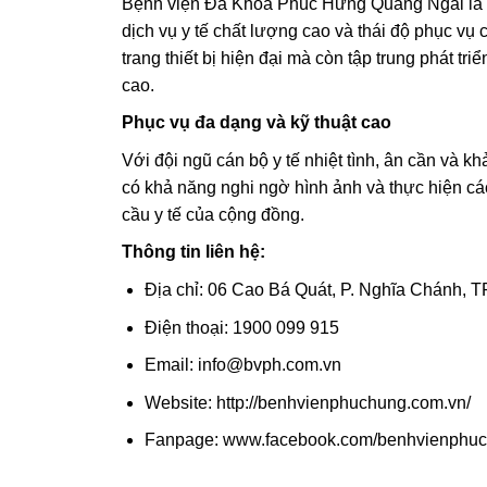
Bệnh viện Đa Khoa Phúc Hưng Quảng Ngãi là bệ
dịch vụ y tế chất lượng cao và thái độ phục vụ
trang thiết bị hiện đại mà còn tập trung phát t
cao.
Phục vụ đa dạng và kỹ thuật cao
Với đội ngũ cán bộ y tế nhiệt tình, ân cần và k
có khả năng nghi ngờ hình ảnh và thực hiện cá
cầu y tế của cộng đồng.
Thông tin liên hệ:
Địa chỉ: 06 Cao Bá Quát, P. Nghĩa Chánh, 
Điện thoại: 1900 099 915
Email: info@bvph.com.vn
Website: http://benhvienphuchung.com.vn/
Fanpage: www.facebook.com/benhvienphuc