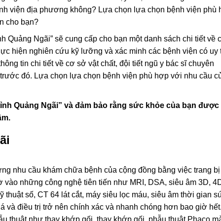
c bệnh viện địa phương không? Lựa chọn lựa chọn bệnh viện phù
an cho bạn?
nh Quảng Ngãi” sẽ cung cấp cho bạn một danh sách chi tiết về 
hực hiện nghiên cứu kỹ lưỡng và xác minh các bệnh viện có uy t
ông tin chi tiết về cơ sở vật chất, đội tiết ngũ y bác sĩ chuyên
trước đó. Lựa chọn lựa chọn bệnh viện phù hợp với nhu cầu c
ỉnh Quảng Ngãi” và đảm bảo rằng sức khỏe của bạn được 
âm.
ãi
ứng nhu cầu khám chữa bệnh của cộng đồng bằng việc trang bị
. Nhờ vào những công nghệ tiên tiến như MRI, DSA, siêu âm 3D, 4
 thuật số, CT 64 lát cắt, máy siêu lọc máu, siêu âm thời gian s
há và điều trị trở nên chính xác và nhanh chóng hơn bao giờ hết
ẫu thuật như thay khớp gối, thay khớp gối, phẫu thuật Phaco m