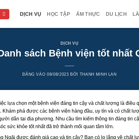
DỊCH VỤ
HỌC TẬP
ẨM THỰC
DU LỊCH
L
DỊCH VỤ
anh sách Bệnh viện tốt nhất
ĐĂNG VÀO
09/08/2023
BỞI
THANH MINH LAN
việc lựa chọn một bệnh viện đáng tin cậy và chất lượng là điều 
ãi. Khám phá được các bệnh viện hàng đầu, uy tín và có chất lư
gười dân tại địa phương. Nhu cầu tìm kiếm thông tin đáng tin c
c sức khỏe tốt nhất đã trở thành mối quan tâm lớn.
 Ngãi được đánh giá cao và tin cậy? Bạn có lo lắng về chất l