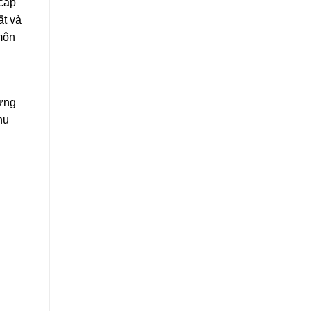
 cấp
ất và
 môn
Hưng
hu