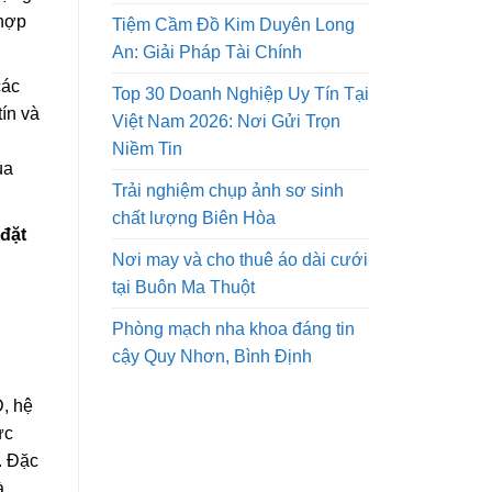
 hợp
Tiệm Cầm Đồ Kim Duyên Long
An: Giải Pháp Tài Chính
các
Top 30 Doanh Nghiệp Uy Tín Tại
ín và
Việt Nam 2026: Nơi Gửi Trọn
Niềm Tin
ủa
Trải nghiệm chụp ảnh sơ sinh
chất lượng Biên Hòa
đặt
Nơi may và cho thuê áo dài cưới
tại Buôn Ma Thuột
Phòng mạch nha khoa đáng tin
cậy Quy Nhơn, Bình Định
D, hệ
ức
. Đặc
à