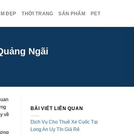
ÀM ĐẸP
THỜI TRANG
SẢN PHẨM
PET
 Quảng Ngãi
quan
ợng
BÀI VIẾT LIÊN QUAN
ậy về
Dịch Vụ Cho Thuê Xe Cuốc Tại
Long An Uy Tín Giá Rẻ
ượng