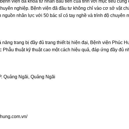
nh viện đa khoa tư nhân đầu tiên của tỉnh với mục tiêu cung
 chuyên nghiệp. Bệnh viện đã đầu tư không chỉ vào cơ sở vật ch
riển nguồn nhân lực với 50 bác sĩ có tay nghề và trình độ chuyên
hả năng trang bị đầy đủ trang thiết bị hiện đại, Bệnh viện Phúc 
c Phẫu thuật kỹ thuật cao một cách hiệu quả, đáp ứng đầy đủ n
TP. Quảng Ngãi, Quảng Ngãi
hung.com.vn/