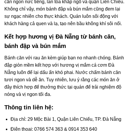
căn ngon nức tiếng, lan tỏa khắp ngõ và quận Liên Chiểu.
Không chỉ vậy, món bánh đập và bún mắm cũng đem lại
sự ngạc nhiên cho thực khách. Quán luôn sôi động với
khách hàng cả quen và lạ, tạo nên bầu không khí sôi nổi.
Kết hợp hương vị Đà Nẵng từ bánh căn,
bánh đập và bún mắm
Bánh căn với rau ăn kèm giúp bạn no nhanh chóng. Bánh
đập giòn mềm kết hợp với hương vị mắm cá cơm Đà
Nẵng luôn để lại dấu ấn khó phai. Nước chấm bánh căn
tươi ngon và dễ ăn. Tuy nhiên, lưu ý rằng các món ăn ở
đây thích hợp để thưởng thức tại quán để trải nghiệm độ
nóng và vị ngon tối đa.
Thông tin liên hệ:
Địa chỉ: 29 Mộc Bài 1, Quận Liên Chiểu, TP. Đà Nẵng
Điện thoại: 0766 574 363 & 0914 353 640