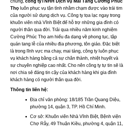
chung,
công ty
TNHH Dịch vụ Mai Táng Cường Phúc
Thọ
luôn phục vụ tận tình nhằm chạm được vào trái tim
của người sử dụng dịch vụ. Công ty tọa lạc ngay trong
khuôn viên nhà Vĩnh Biệt để hỗ trợ những gia đình có
người thân qua đời. Trải qua nhiều năm kinh nghiệm
Cường Phúc Thọ am hiểu đa dạng về phong tục, tập
quán tang lễ của nhiều địa phương, tôn giáo. Đặc biệt
là trong lĩnh vực ma chay, mai táng, công ty luôn phục
vụ khách hàng bằng cả sự chân thành, nhiệt huyết và
sự chuyên nghiệp cao nhất. Cho nên công ty tự tin sẽ là
nơi chia sẻ đáng tin cậy của khách hàng khi gia đình
khách hàng có người thân qua đời.
Thông tin liên hệ
:
Địa chỉ văn phòng: 18/185 Trần Quang Diệu,
phường 14, quận 3, TP. Hồ Chí Minh.
Cơ sở: Khuôn viên Nhà Vĩnh Biệt, Bệnh viện
Chợ Rẫy, 49 Thuận Kiều, phường 4, quận 11,