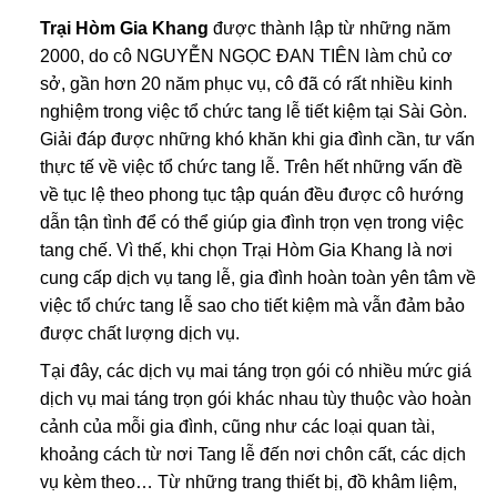
Trại Hòm Gia Khang
được thành lập từ những năm
2000, do cô NGUYỄN NGỌC ĐAN TIÊN làm chủ cơ
sở, gần hơn 20 năm phục vụ, cô đã có rất nhiều kinh
nghiệm trong việc tổ chức tang lễ tiết kiệm tại Sài Gòn.
Giải đáp được những khó khăn khi gia đình cần, tư vấn
thực tế về việc tổ chức tang lễ. Trên hết những vấn đề
về tục lệ theo phong tục tập quán đều được cô hướng
dẫn tận tình để có thể giúp gia đình trọn vẹn trong việc
tang chế. Vì thế, khi chọn Trại Hòm Gia Khang là nơi
cung cấp dịch vụ tang lễ, gia đình hoàn toàn yên tâm về
việc tổ chức tang lễ sao cho tiết kiệm mà vẫn đảm bảo
được chất lượng dịch vụ.
Tại đây, các dịch vụ mai táng trọn gói có nhiều mức giá
dịch vụ mai táng trọn gói khác nhau tùy thuộc vào hoàn
cảnh của mỗi gia đình, cũng như các loại quan tài,
khoảng cách từ nơi Tang lễ đến nơi chôn cất, các dịch
vụ kèm theo… Từ những trang thiết bị, đồ khâm liệm,