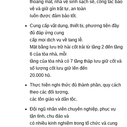
thoáng mát, nhà vệ sinh sạch sẽ, công tác bảo
vệ và giữ gìn trật tự, an toàn
luôn được đảm bảo tốt.
Cung cấp vật dụng, thiết bị, phương tiện đầy
đủ đáp ứng cung
cấp mọi dịch vụ về tang lễ.
Mặt bằng lưu trữ hài cốt trải từ tầng 2 đến tầng
6 của tòa nhà, mỗi
tầng của tòa nhà có 7 tầng tháp lưu giữ cốt và
số lượng cốt lưu giữ lên đến
20.000 hũ.
Thực hiện nghi thức đủ thành phần, quy cách
theo các đối tượng,
các tôn giáo và dân tộc.
Đội ngũ nhân viên chuyên nghiệp, phục vụ
tận tình, chu đáo và
có nhiều kinh nghiệm trong tổ chức và cung