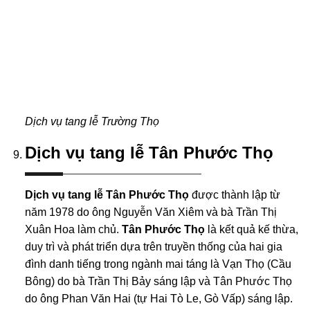
Dịch vụ tang lễ Trường Thọ
Dịch vụ tang lễ Tân Phước Thọ
Dịch vụ tang lễ Tân Phước Thọ
được thành lập từ
năm 1978 do ông Nguyễn Văn Xiêm và bà Trần Thị
Xuân Hoa làm chủ.
Tân Phước Thọ
là kết quả kế thừa,
duy trì và phát triển dựa trên truyền thống của hai gia
đình danh tiếng trong ngành mai táng là Vạn Thọ (Cầu
Bông) do bà Trần Thị Bảy sáng lập và Tân Phước Thọ
do ông Phan Văn Hai (tự Hai Tò Le, Gò Vấp) sáng lập.