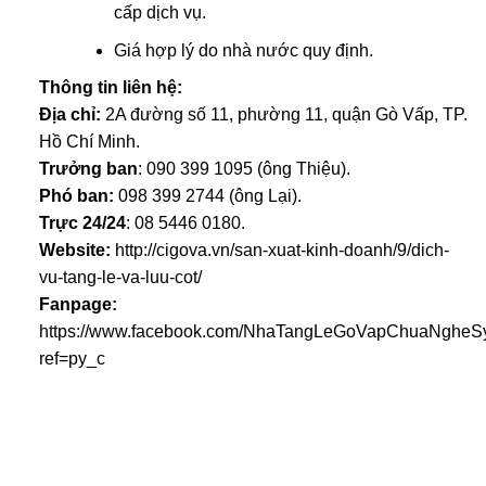
cấp dịch vụ.
Giá hợp lý do nhà nước quy định.
Thông tin liên hệ:
Địa chỉ:
2A đường số 11, phường 11, quận Gò Vấp, TP.
Hồ Chí Minh.
Trưởng ban
: 090 399 1095 (ông Thiệu).
Phó ban:
098 399 2744 (ông Lại).
Trực 24/24
: 08 5446 0180.
Website:
http://cigova.vn/san-xuat-kinh-doanh/9/dich-
vu-tang-le-va-luu-cot/
Fanpage:
https://www.facebook.com/NhaTangLeGoVapChuaNgheS
ref=py_c