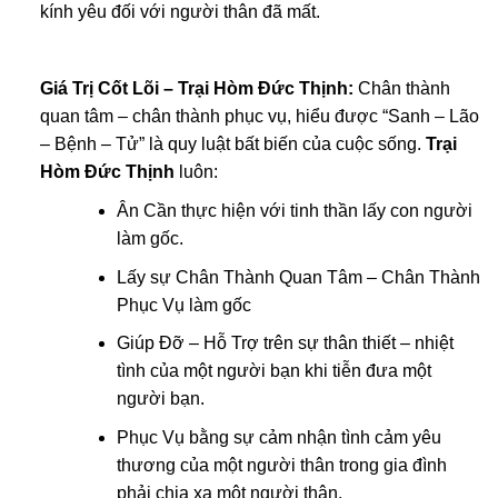
kính yêu đối với người thân đã mất.
Giá Trị Cốt Lõi – Trại Hòm Đức Thịnh:
Chân thành
quan tâm – chân thành phục vụ, hiểu được “Sanh – Lão
– Bệnh – Tử” là quy luật bất biến của cuộc sống.
Trại
Hòm Đức Thịnh
luôn:
Ân Cần thực hiện với tinh thần lấy con người
làm gốc.
Lấy sự Chân Thành Quan Tâm – Chân Thành
Phục Vụ làm gốc
Giúp Đỡ – Hỗ Trợ trên sự thân thiết – nhiệt
tình của một người bạn khi tiễn đưa một
người bạn.
Phục Vụ bằng sự cảm nhận tình cảm yêu
thương của một người thân trong gia đình
phải chia xa một người thân.