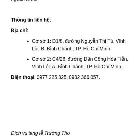
Thông tin liên hệ:
Địa chỉ:
Cơ sở 1: D1/8, đường Nguyễn Thị Tú, Vĩnh
Lộc B, Bình Chánh, TP. Hồ Chí Minh.
Cơ sở 2: C4/26, đường Dân Công Hỏa Tiễn,
Vĩnh Lộc A, Bình Chánh, TP. Hồ Chí Minh.
Điện thoại
: 0977 225 325, 0932 366 057.
Dịch vụ tang lễ Trường Thọ