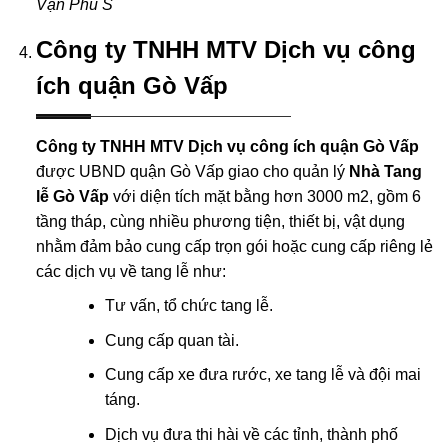
Vạn Phú S
Công ty TNHH MTV Dịch vụ công
ích quận Gò Vấp
Công ty TNHH MTV Dịch vụ công ích quận Gò Vấp
được UBND quận Gò Vấp giao cho quản lý
Nhà Tang
lễ Gò Vấp
với diện tích mặt bằng hơn 3000 m2, gồm 6
tầng tháp, cùng nhiều phương tiện, thiết bị, vật dụng
nhằm đảm bảo cung cấp trọn gói hoặc cung cấp riêng lẻ
các dịch vụ về tang lễ như:
Tư vấn, tổ chức tang lễ.
Cung cấp quan tài.
Cung cấp xe đưa rước, xe tang lễ và đội mai
táng.
Dịch vụ đưa thi hài về các tỉnh, thành phố