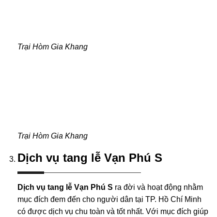
Trại Hòm Gia Khang
Trại Hòm Gia Khang
Dịch vụ tang lễ Vạn Phú S
Dịch vụ tang lễ Vạn Phú S
ra đời và hoạt động nhằm
mục đích đem đến cho người dân tại TP. Hồ Chí Minh
có được dịch vụ chu toàn và tốt nhất. Với mục đích giúp