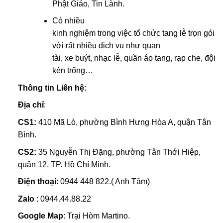
Phật Giáo, Tin Lành.
Có nhiều
kinh nghiệm trong việc tổ chức tang lễ trọn gói
với rất nhiều dịch vụ như quan
tài, xe buýt, nhạc lễ, quần áo tang, rạp che, đội
kèn trống…
Thông tin Liên hệ:
Địa chỉ
:
CS1:
410 Mã Lò, phường Bình Hưng Hòa A, quận Tân
Bình.
CS2:
35 Nguyễn Thị Đặng, phường Tân Thới Hiệp,
quận 12, TP. Hồ Chí Minh.
Điện thoại
: 0944 448 822.( Anh Tâm)
Zalo
: 0944.44.88.22
Google Map
: Trại Hòm Martino.