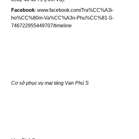
Facebook
: www.facebook.com/Tra%CC%A3i-
ho%CC%80m-Va%CC%A3n-Phu%CC%81-S-
746722955449707/timeline
Cơ sở phục vụ mai táng Vạn Phú S