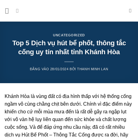
Bỏ
qua
nội
dung
UNCATEGORIZED
Top 5 Dịch vụ hút bể phốt, thông tắc
cống uy tín nhất tỉnh Khánh Hòa
ĐĂNG VÀO
28/01/2024
BỞI
THANH MINH LAN
Khánh Hòa là vùng đất có địa hình thấp với hệ thống cống
ngầm vô cùng chằng chịt bên dưới. Chính vì đặc điểm này
khiến cho cứ mỗi mùa mưa đến là rất dễ gây ra
ngập lụt
với vô vàn hệ lụy liên quan đến sức khỏe và chất lượng
cuộc sống. Và để đáp ứng nhu cầu này, đã có rất nhiều
dịch vụ Hút Bể Phốt – Thông Tắc Cống được ra đời, hãy