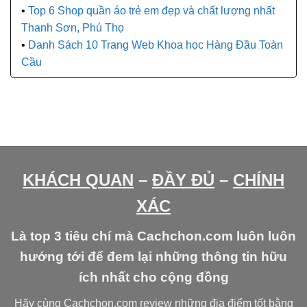
Top 6 Shop quần áo trẻ em đẹp và chất lượng nhất
Thanh Sơn, Phú Thọ
Danh Sách 10 Trang Web Khoa học Hàng Đầu Toàn
Cầu
KHÁCH QUAN
–
ĐẦY ĐỦ
–
CHÍNH
XÁC
Là top 3 tiêu chí mà Cachchon.com luôn luôn
hướng tới để đem lại những thông tin hữu
ích nhất cho cộng đồng
Hãy cùng Cachchon.com review những địa điểm tốt bằng