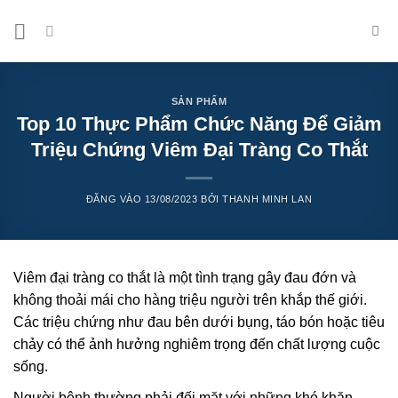
Bỏ
qua
nội
dung
SẢN PHẨM
Top 10 Thực Phẩm Chức Năng Để Giảm
Triệu Chứng Viêm Đại Tràng Co Thắt
ĐĂNG VÀO
13/08/2023
BỞI
THANH MINH LAN
Viêm đại tràng co thắt là một tình trạng gây đau đớn và
không thoải mái cho hàng triệu người trên khắp thế giới.
Các triệu chứng như đau bên dưới bụng, táo bón hoặc tiêu
chảy có thể ảnh hưởng nghiêm trọng đến chất lượng cuộc
sống.
Người bệnh thường phải đối mặt với những khó khăn