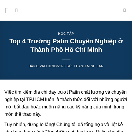
Bỏ
qua
nội
dung
HỌC TẬP
Top 4 Trường Patin Chuyên Nghiệp ở
Thành Phố Hồ Chí Minh
ĐĂNG VÀO
31/08/2023
BỞI
THANH MINH LAN
Việc tìm kiếm địa chỉ dạy trượt Patin chất lượng và chuyên
nghiệp tại TP.HCM luôn là thách thức đối với những người
mới bắt đầu hoặc muốn nâng cao kỹ năng của mình trong
môn thể thao này.
Tuy nhiên, đừng lo lắng! Chúng tôi đã tổng hợp và liệt kê
cho bạn danh sách “Top 4 Địa chỉ dạy trượt Patin chuyên