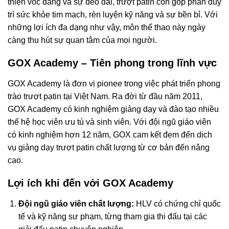
thiện vóc dáng và sự dẻo dai, trượt patin còn góp phần duy
trì sức khỏe tim mạch, rèn luyện kỹ năng và sự bền bỉ. Với
những lợi ích đa dạng như vậy, môn thể thao này ngày
càng thu hút sự quan tâm của mọi người.
GOX Academy – Tiên phong trong lĩnh vực
GOX Academy là đơn vị pionee trong việc phát triển phong
trào trượt patin tại Việt Nam. Ra đời từ đầu năm 2011,
GOX Academy có kinh nghiệm giảng dạy và đào tạo nhiều
thế hệ học viên ưu tú và sinh viên. Với đội ngũ giáo viên
có kinh nghiệm hơn 12 năm, GOX cam kết đem đến dịch
vụ giảng dạy trượt patin chất lượng từ cơ bản đến nâng
cao.
Lợi ích khi đến với GOX Academy
Đội ngũ giáo viên chất lượng:
HLV có chứng chỉ quốc
tế và kỹ năng sư phạm, từng tham gia thi đấu tại các