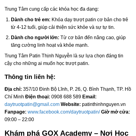
Trung Tâm cung cấp các khóa học đa dạng:
Dành cho trẻ em:
Khóa dạy trượt patin cơ bản cho trẻ
từ 4-12 tuổi, giúp cải thiện sức khỏe và sự tự tin.
Dành cho người lớn:
Từ cơ bản đến nâng cao, giúp
tăng cường linh hoạt và khỏe mạnh.
Trung Tâm Patin Thịnh Nguyễn là sự lựa chọn đáng tin
cậy cho những ai muốn học trượt patin.
Thông tin liên hệ:
Địa chỉ:
357/10 Đinh Bộ Lĩnh, P. 26, Q. Bình Thạnh, TP. Hồ
Chí Minh
Điện thoại:
0908 688 589
Email:
daytruotpatin@gmail.com
Website:
patinthinhnguyen.vn
Fanpage:
www.facebook.com/daytruotpatin/
Giờ mở cửa:
09:00 – 22:00
Khám phá GOX Academy – Nơi Học