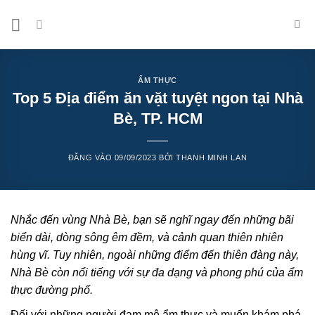
Bỏ
qua
nội
dung
ẨM THỰC
Top 5 Địa điểm ăn vặt tuyệt ngon tại Nhà
Bè, TP. HCM
ĐĂNG VÀO
09/09/2023
BỞI
THANH MINH LAN
Nhắc đến vùng Nhà Bè, bạn sẽ nghĩ ngay đến những bãi
biển dài, dòng sông êm đềm, và cảnh quan thiên nhiên
hùng vĩ. Tuy nhiên, ngoài những điểm đến thiên đàng này,
Nhà Bè còn nổi tiếng với sự đa dạng và phong phú của ẩm
thực đường phố.
Đối với những người đam mê ẩm thực và muốn khám phá