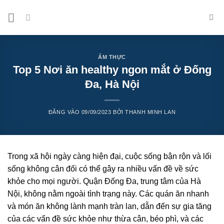
Bỏ
qua
nội
dung
ẨM THỰC
Top 5 Nơi ăn healthy ngon mắt ở Đống
Đa, Hà Nội
ĐĂNG VÀO
09/09/2023
BỞI
THANH MINH LAN
Trong xã hội ngày càng hiện đại, cuộc sống bận rộn và lối
sống không cân đối có thể gây ra nhiều vấn đề về sức
khỏe cho mọi người. Quận Đống Đa, trung tâm của Hà
Nội, không nằm ngoài tình trạng này. Các quán ăn nhanh
và món ăn không lành mạnh tràn lan, dẫn đến sự gia tăng
của các vấn đề sức khỏe như thừa cân, béo phì, và các