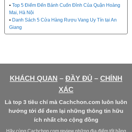
Top 5 Điểm Đến Bánh Cuốn Đỉnh Của Quận Hoàng
Mai, Hà Nội
Danh Sách 5 Cửa Hàng Rượu Vang Uy Tín tại An
Giang
KHÁCH QUAN
–
ĐẦY ĐỦ
–
CHÍNH
XÁC
Là top 3 tiêu chí mà Cachchon.com luôn luôn
hướng tới để đem lại những thông tin hữu
ích nhất cho cộng đồng
Hãy cùng Cachchon.com review những địa điểm tốt bằng