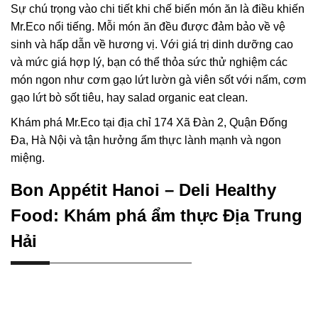
Sự chú trọng vào chi tiết khi chế biến món ăn là điều khiến
Mr.Eco nổi tiếng. Mỗi món ăn đều được đảm bảo về vệ
sinh và hấp dẫn về hương vị. Với giá trị dinh dưỡng cao
và mức giá hợp lý, bạn có thể thỏa sức thử nghiệm các
món ngon như cơm gạo lứt lườn gà viên sốt với nấm, cơm
gạo lứt bò sốt tiêu, hay salad organic eat clean.
Khám phá Mr.Eco tại địa chỉ 174 Xã Đàn 2, Quận Đống
Đa, Hà Nội và tận hưởng ẩm thực lành mạnh và ngon
miệng.
Bon Appétit Hanoi – Deli Healthy
Food: Khám phá ẩm thực Địa Trung
Hải