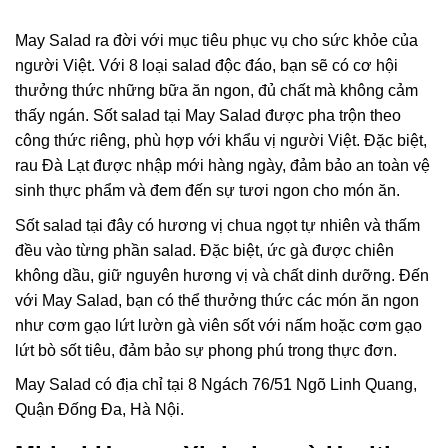
May Salad ra đời với mục tiêu phục vụ cho sức khỏe của
người Việt. Với 8 loại salad độc đáo, bạn sẽ có cơ hội
thưởng thức những bữa ăn ngon, đủ chất mà không cảm
thấy ngán. Sốt salad tại May Salad được pha trộn theo
công thức riêng, phù hợp với khẩu vị người Việt. Đặc biệt,
rau Đà Lạt được nhập mới hàng ngày, đảm bảo an toàn vệ
sinh thực phẩm và đem đến sự tươi ngon cho món ăn.
Sốt salad tại đây có hương vị chua ngọt tự nhiên và thấm
đều vào từng phần salad. Đặc biệt, ức gà được chiên
không dầu, giữ nguyên hương vị và chất dinh dưỡng. Đến
với May Salad, bạn có thể thưởng thức các món ăn ngon
như cơm gạo lứt lườn gà viên sốt với nấm hoặc cơm gạo
lứt bò sốt tiêu, đảm bảo sự phong phú trong thực đơn.
May Salad có địa chỉ tại 8 Ngách 76/51 Ngõ Linh Quang,
Quận Đống Đa, Hà Nội.