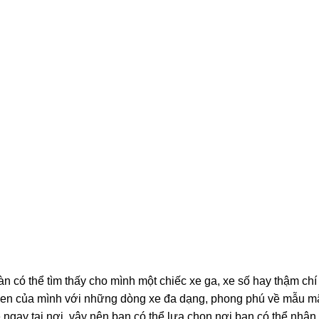
có thể tìm thấy cho mình một chiếc xe ga, xe số hay thậm chí 
 quen của mình với những dòng xe đa dạng, phong phú về mẫu m
ngay tại nơi, vậy nên bạn có thể lựa chọn nơi bạn có thể nhận