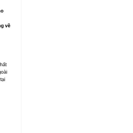
ho
ng về
hất
goài
tại