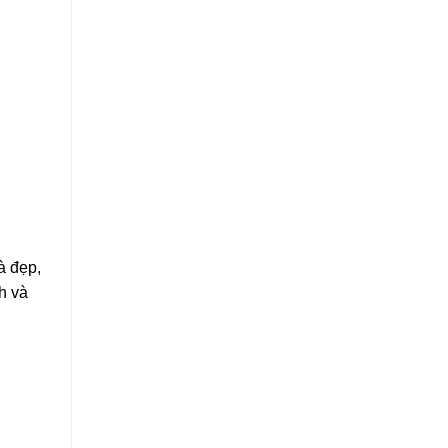
à đẹp,
h và