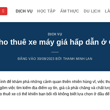
DỊCH VỤ
HỌC TẬP
ẨM THỰC
DU LỊCH
L
DỊCH VỤ
cho thuê xe máy giá hấp dẫn ở
ĐĂNG VÀO
30/08/2023
BỞI
THANH MINH LAN
ình để khám phá những cảnh quan thiên nhiên hùng vĩ, việc th
ồm việc tìm kiếm địa điểm uy tín, giá cả phải chăng và chất l
thuê xe có thể khiến bạn bối rối không biết lựa chọn ở đâu để 