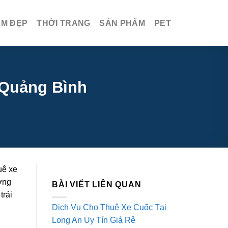
ÀM ĐẸP
THỜI TRANG
SẢN PHẨM
PET
 Quảng Bình
uê xe
ượng
BÀI VIẾT LIÊN QUAN
trải
Dịch Vụ Cho Thuê Xe Cuốc Tại
Long An Uy Tín Giá Rẻ