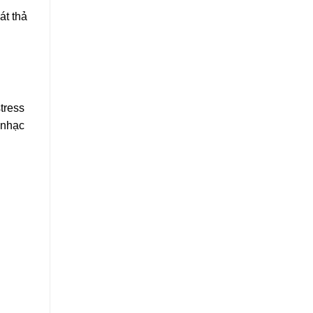
át thả
tress
 nhạc