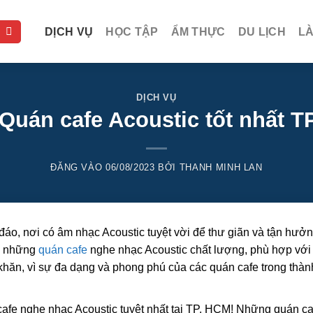
DỊCH VỤ
HỌC TẬP
ẨM THỰC
DU LỊCH
L
DỊCH VỤ
 Quán cafe Acoustic tốt nhất T
ĐĂNG VÀO
06/08/2023
BỞI
THANH MINH LAN
áo, nơi có âm nhạc Acoustic tuyệt vời để thư giãn và tận hưở
ợc những
quán cafe
nghe nhạc Acoustic chất lượng, phù hợp với
 khăn, vì sự đa dạng và phong phú của các quán cafe trong thà
afe nghe nhạc Acoustic tuyệt nhất tại TP. HCM! Những quán ca