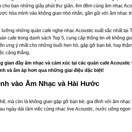
 cho bạn những giây phút thư giãn, êm đềm cùng âm nhạc Aco
ược hòa mình vào không gian nhỏ nhắn, gần gũi với âm nhạc tr
ỹ lưỡng những quán cafe nghe nhạc Acoustic xuất sắc nhất tại 
uán cafe trong danh sách Top 5, cung cấp thông tin về không gi
đến ưng ý nhất cho những buổi hẹn hò, gặp gỡ bạn bè, hay thậm
ệc căng thẳng.
 gian đầy âm nhạc và cảm xúc tại các quán cafe Acoustic 
inh và ấm áp hơn qua những giai điệu đặc biệt!
Mình vào Âm Nhạc và Hài Hước
hê, mà còn là không gian gặp gỡ bạn bè, gia đình với âm nhạc 
sau ngày dài làm việc cùng nhạc live Acoustic, nước uống ngon