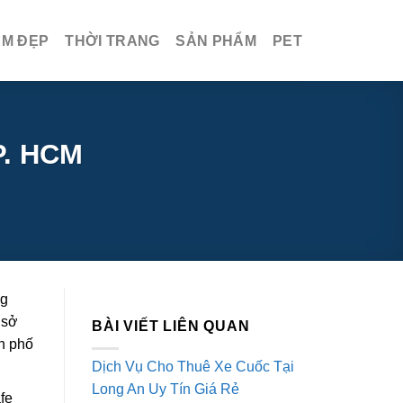
ÀM ĐẸP
THỜI TRANG
SẢN PHẨM
PET
P. HCM
ng
 sở
BÀI VIẾT LIÊN QUAN
nh phố
Dịch Vụ Cho Thuê Xe Cuốc Tại
Long An Uy Tín Giá Rẻ
fe