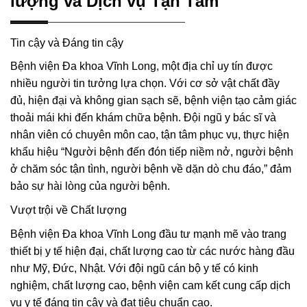
lượng và Dịch vụ Tận Tâm
Tin cậy và Đáng tin cậy
Bệnh viện Đa khoa Vĩnh Long, một địa chỉ uy tín được
nhiều người tin tưởng lựa chọn. Với cơ sở vật chất đầy
đủ, hiện đại và không gian sạch sẽ, bệnh viện tạo cảm giác
thoải mái khi đến khám chữa bệnh. Đội ngũ y bác sĩ và
nhân viên có chuyên môn cao, tận tâm phục vụ, thực hiện
khẩu hiệu “Người bệnh đến đón tiếp niềm nở, người bệnh
ở chăm sóc tận tình, người bệnh về dặn dò chu đáo,” đảm
bảo sự hài lòng của người bệnh.
Vượt trội về Chất lượng
Bệnh viện Đa khoa Vĩnh Long đầu tư mạnh mẽ vào trang
thiết bị y tế hiện đại, chất lượng cao từ các nước hàng đầu
như Mỹ, Đức, Nhật. Với đội ngũ cán bộ y tế có kinh
nghiệm, chất lượng cao, bệnh viện cam kết cung cấp dịch
vụ y tế đáng tin cậy và đạt tiêu chuẩn cao.