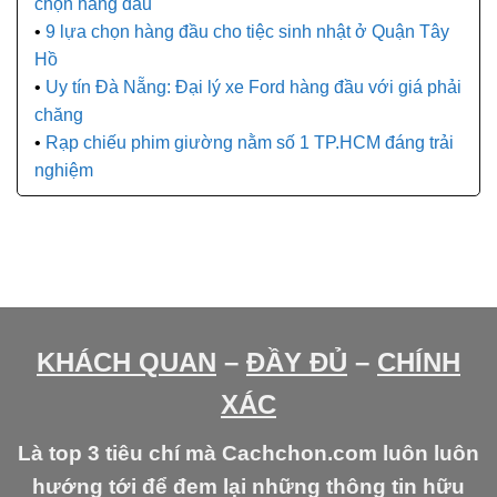
chọn hàng đầu
9 lựa chọn hàng đầu cho tiệc sinh nhật ở Quận Tây
Hồ
Uy tín Đà Nẵng: Đại lý xe Ford hàng đầu với giá phải
chăng
Rạp chiếu phim giường nằm số 1 TP.HCM đáng trải
nghiệm
KHÁCH QUAN
–
ĐẦY ĐỦ
–
CHÍNH
XÁC
Là top 3 tiêu chí mà Cachchon.com luôn luôn
hướng tới để đem lại những thông tin hữu