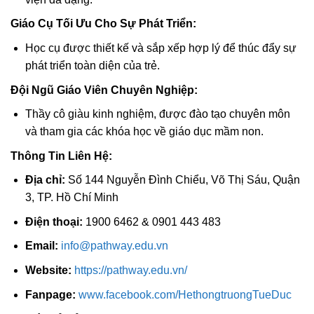
Giáo Cụ Tối Ưu Cho Sự Phát Triển:
Học cụ được thiết kế và sắp xếp hợp lý để thúc đẩy sự
phát triển toàn diện của trẻ.
Đội Ngũ Giáo Viên Chuyên Nghiệp:
Thầy cô giàu kinh nghiệm, được đào tạo chuyên môn
và tham gia các khóa học về giáo dục mầm non.
Thông Tin Liên Hệ:
Địa chỉ:
Số 144 Nguyễn Đình Chiểu, Võ Thị Sáu, Quận
3, TP. Hồ Chí Minh
Điện thoại:
1900 6462 & 0901 443 483
Email:
info@pathway.edu.vn
Website:
https://pathway.edu.vn/
Fanpage:
www.facebook.com/HethongtruongTueDuc