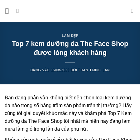
Bỏ
qua
nội
dung
LÀM ĐẸP
Top 7 kem dưỡng da The Face Shop
được lòng khách hàng
ĐĂNG VÀO
15/08/2023
BỞI
THANH MINH LAN
Bạn đang phân vân không biết nên chọn loại kem dưỡng
da nào trong số hàng trăm sản phẩm trên thị trường? Hãy
cùng tôi giải quyết khúc mắc này và khám phá Top 7 Kem
dưỡng da The Face Shop tốt nhất mà hiện nay đang làm
mưa làm gió trong làn da của phụ nữ.
Không còn nghi ngờ gì về chất lượng của The Face Shop