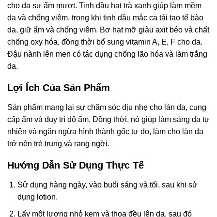
cho da sự ẩm mượt. Tinh dầu hạt trà xanh giúp làm mềm
da và chống viêm, trong khi tinh dầu mắc ca tái tạo tế bào
da, giữ ẩm và chống viêm. Bơ hạt mỡ giàu axit béo và chất
chống oxy hóa, đồng thời bổ sung vitamin A, E, F cho da.
Đậu nành lên men có tác dụng chống lão hóa và làm trắng
da.
Lợi Ích Của Sản Phẩm
Sản phẩm mang lại sự chăm sóc dịu nhẹ cho làn da, cung
cấp ẩm và duy trì độ ẩm. Đồng thời, nó giúp làm sáng da tự
nhiên và ngăn ngừa hình thành gốc tự do, làm cho làn da
trở nên trẻ trung và rạng ngời.
Hướng Dẫn Sử Dụng Thực Tế
Sử dụng hàng ngày, vào buổi sáng và tối, sau khi sử
dụng lotion.
Lấy một lượng nhỏ kem và thoa đều lên da, sau đó