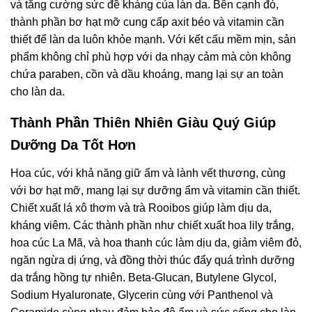
và tăng cường sức đề kháng của làn da. Bên cạnh đó,
thành phần bơ hạt mỡ cung cấp axit béo và vitamin cần
thiết để làn da luôn khỏe mạnh. Với kết cấu mềm mịn, sản
phẩm không chỉ phù hợp với da nhạy cảm mà còn không
chứa paraben, cồn và dầu khoáng, mang lại sự an toàn
cho làn da.
Thành Phần Thiên Nhiên Giàu Quý Giúp
Dưỡng Da Tốt Hơn
Hoa cúc, với khả năng giữ ẩm và lành vết thương, cùng
với bơ hạt mỡ, mang lại sự dưỡng ẩm và vitamin cần thiết.
Chiết xuất lá xô thơm và trà Rooibos giúp làm dịu da,
kháng viêm. Các thành phần như chiết xuất hoa lily trắng,
hoa cúc La Mã, và hoa thanh cúc làm dịu da, giảm viêm đỏ,
ngăn ngừa dị ứng, và đồng thời thúc đẩy quá trình dưỡng
da trắng hồng tự nhiên. Beta-Glucan, Butylene Glycol,
Sodium Hyaluronate, Glycerin cùng với Panthenol và