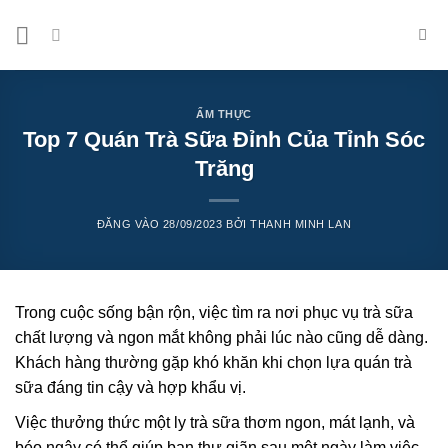
Bỏ
qua
nội
dung
ẨM THỰC
Top 7 Quán Trà Sữa Đỉnh Của Tỉnh Sóc
Trăng
ĐĂNG VÀO
28/09/2023
BỞI
THANH MINH LAN
Trong cuộc sống bận rộn, việc tìm ra nơi phục vụ trà sữa
chất lượng và ngon mắt không phải lúc nào cũng dễ dàng.
Khách hàng thường gặp khó khăn khi chọn lựa quán trà
sữa đáng tin cậy và hợp khẩu vị.
Việc thưởng thức một ly trà sữa thơm ngon, mát lạnh, và
béo ngậy có thể giúp bạn thư giãn sau một ngày làm việc