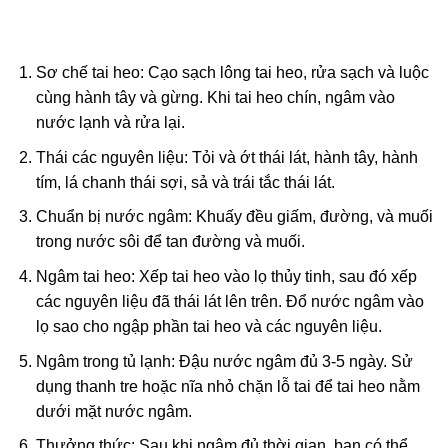
Sơ chế tai heo: Cạo sạch lông tai heo, rửa sạch và luộc
cùng hành tây và gừng. Khi tai heo chín, ngâm vào
nước lạnh và rửa lại.
Thái các nguyên liệu: Tỏi và ớt thái lát, hành tây, hành
tím, lá chanh thái sợi, sả và trái tắc thái lát.
Chuẩn bị nước ngâm: Khuấy đều giấm, đường, và muối
trong nước sôi để tan đường và muối.
Ngâm tai heo: Xếp tai heo vào lọ thủy tinh, sau đó xếp
các nguyên liệu đã thái lát lên trên. Đổ nước ngâm vào
lọ sao cho ngập phần tai heo và các nguyên liệu.
Ngâm trong tủ lạnh: Đậu nước ngâm đủ 3-5 ngày. Sử
dụng thanh tre hoặc nĩa nhỏ chặn lỗ tai để tai heo nằm
dưới mặt nước ngâm.
Thưởng thức: Sau khi ngâm đủ thời gian, bạn có thể