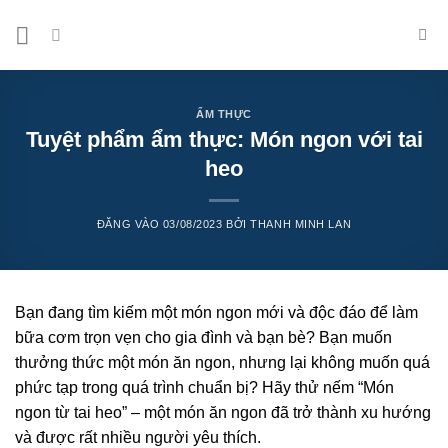
Bỏ
qua
nội
dung
ẨM THỰC
Tuyệt phẩm ẩm thực: Món ngon với tai
heo
ĐĂNG VÀO
03/08/2023
BỞI
THANH MINH LAN
Bạn đang tìm kiếm một món ngon mới và độc đáo để làm
bữa cơm trọn vẹn cho gia đình và bạn bè? Bạn muốn
thưởng thức một món ăn ngon, nhưng lại không muốn quá
phức tạp trong quá trình chuẩn bị? Hãy thử nếm “Món
ngon từ tai heo” – một món ăn ngon đã trở thành xu hướng
và được rất nhiều người yêu thích.