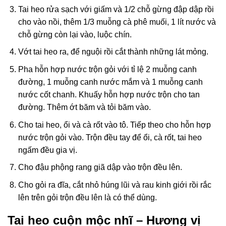
Tai heo rửa sạch với giấm và 1/2 chỗ gừng đập dập rồi
cho vào nồi, thêm 1/3 muỗng cà phê muối, 1 lít nước và
chỗ gừng còn lại vào, luộc chín.
Vớt tai heo ra, để nguội rồi cắt thành những lát mỏng.
Pha hỗn hợp nước trộn gỏi với tỉ lệ 2 muỗng canh
đường, 1 muỗng canh nước mắm và 1 muỗng canh
nước cốt chanh. Khuấy hỗn hợp nước trộn cho tan
đường. Thêm ớt băm và tỏi băm vào.
Cho tai heo, ổi và cà rốt vào tô. Tiếp theo cho hỗn hợp
nước trộn gỏi vào. Trộn đều tay để ổi, cà rốt, tai heo
ngấm đều gia vị.
Cho đậu phộng rang giã dập vào trộn đều lên.
Cho gỏi ra đĩa, cắt nhỏ húng lũi và rau kinh giới rồi rắc
lên trên gỏi trộn đều lên là có thể dùng.
Tai heo cuộn mộc nhĩ – Hương vị