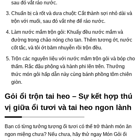
sau đó vắt ráo nước.
Chuẩn bị cà rốt và dưa chuột: Cắt thành sợi nhỏ dài và
trộn với muối, sau đó vắt nhẹ để ráo nước.
Làm nước mắm trộn gỏi: Khuấy đều nước mắm và
đường trong chảo nóng cho tan. Thêm tương ớt, nước
cốt tắc, và tỏi ớt băm nhuyễn rồi trộn đều.
Trộn các nguyên liệu với nước mắm trộn gỏi và bóp cho
thấm. Rắc đậu phộng và hành phi lên trên. Thưởng
thức món gỏi hấp dẫn này cùng bánh phồng tôm chiên
giòn.
Gỏi ổi trộn tai heo – Sự kết hợp thú
vị giữa ổi tươi và tai heo ngon lành
Bạn có từng tưởng tượng ổi tươi có thể trở thành món ăn
ngon miệng chưa? Nếu chưa, hãy thử ngay Món Gỏi ổi