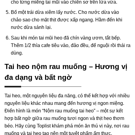
cho từng miếng tai mũi vào chiên sơ trên lửa vừa.
Bổ một trái dừa xiêm lấy nước. Cho nước dừa vào
chảo sao cho mặt thịt được xấp ngang. Hầm đến khi
nước dừa sánh lại.
Sau khi món tai mũi heo đã chín vàng ươm, tắt bếp.
Thêm 1/2 thìa cafe tiêu vào, đảo đều, để nguội rồi thái ra
dùng.
Tai heo nộm rau muống – Hương vị
đa dạng và bất ngờ
Tai heo, một nguyên liệu đa năng, có thể kết hợp với nhiều
nguyên liệu khác nhau mang đến hương vị ngon miệng.
Điển hình là món “Nộm rau muống tai heo” – một sự kết
hợp bất ngờ giữa rau muống tươi ngon và thịt heo thơm
béo. Hãy cùng Toplist khám phá món ăn thú vị này, nơi rau
muống và tai heo tạo nên một tuyệt phẩm ẩm thực.