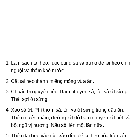
Làm sạch tai heo, luộc cùng sả và gừng để tai heo chín,
nguội và thấm khô nước.
Cắt tai heo thành miếng mỏng vừa ăn.
Chuẩn bị nguyên liệu: Băm nhuyễn sả, tỏi, và ớt sừng.
Thái sợi ớt sừng.
Xào sả ớt: Phi thơm sả, tỏi, và ớt sừng trong dầu ăn.
Thêm nước mắm, đường, ớt đỏ băm nhuyễn, ớt bột, và
bột ngũ vị hương. Nấu sôi lên một lần nữa.
Thêm tai heo vào nồi, xào đều để tai heo hòa trộn với