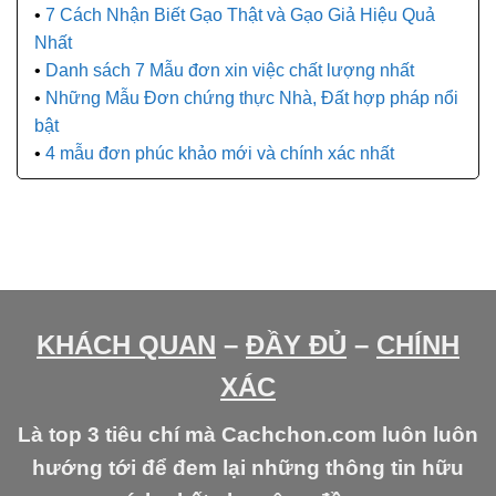
7 Cách Nhận Biết Gạo Thật và Gạo Giả Hiệu Quả
Nhất
Danh sách 7 Mẫu đơn xin việc chất lượng nhất
Những Mẫu Đơn chứng thực Nhà, Đất hợp pháp nổi
bật
4 mẫu đơn phúc khảo mới và chính xác nhất
KHÁCH QUAN
–
ĐẦY ĐỦ
–
CHÍNH
XÁC
Là top 3 tiêu chí mà Cachchon.com luôn luôn
hướng tới để đem lại những thông tin hữu