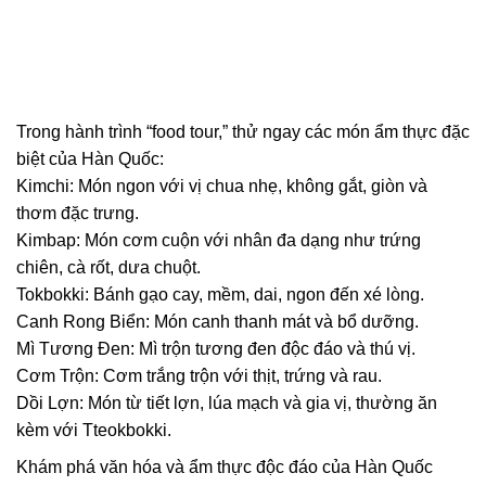
Trong hành trình “food tour,” thử ngay các món ẩm thực đặc
biệt của Hàn Quốc:
Kimchi: Món ngon với vị chua nhẹ, không gắt, giòn và
thơm đặc trưng.
Kimbap: Món cơm cuộn với nhân đa dạng như trứng
chiên, cà rốt, dưa chuột.
Tokbokki: Bánh gạo cay, mềm, dai, ngon đến xé lòng.
Canh Rong Biển: Món canh thanh mát và bổ dưỡng.
Mì Tương Đen: Mì trộn tương đen độc đáo và thú vị.
Cơm Trộn: Cơm trắng trộn với thịt, trứng và rau.
Dồi Lợn: Món từ tiết lợn, lúa mạch và gia vị, thường ăn
kèm với Tteokbokki.
Khám phá văn hóa và ẩm thực độc đáo của Hàn Quốc