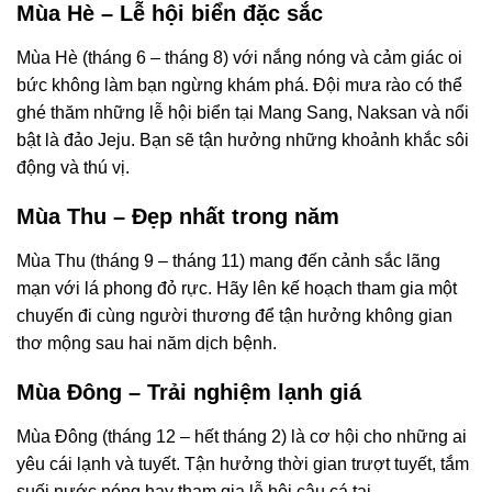
Mùa Hè – Lễ hội biển đặc sắc
Mùa Hè (tháng 6 – tháng 8) với nắng nóng và cảm giác oi
bức không làm bạn ngừng khám phá. Đội mưa rào có thể
ghé thăm những lễ hội biển tại Mang Sang, Naksan và nổi
bật là đảo Jeju. Bạn sẽ tận hưởng những khoảnh khắc sôi
động và thú vị.
Mùa Thu – Đẹp nhất trong năm
Mùa Thu (tháng 9 – tháng 11) mang đến cảnh sắc lãng
mạn với lá phong đỏ rực. Hãy lên kế hoạch tham gia một
chuyến đi cùng người thương để tận hưởng không gian
thơ mộng sau hai năm dịch bệnh.
Mùa Đông – Trải nghiệm lạnh giá
Mùa Đông (tháng 12 – hết tháng 2) là cơ hội cho những ai
yêu cái lạnh và tuyết. Tận hưởng thời gian trượt tuyết, tắm
suối nước nóng hay tham gia lễ hội câu cá tại