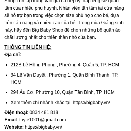
Shop còn tập trung vào giá cả hợp lý, đáp ứng sự quan
tâm của nhiều phụ huynh. Nhân viên tận tâm tại cửa hàng
sẽ hỗ trợ bạn trong việc chọn size phù hợp cho bé, dựa
trên cân nặng và chiều cao của bé. Trong mùa Giáng sinh
này, hãy đến Big Baby Shop để chọn những bộ quần áo
chất lượng nhất cho thiên thần nhỏ của bạn.
THÔNG TIN LIÊN HỆ:
Địa chỉ:
212B Lê Hồng Phong , Phường 4, Quận 5, TP. HCM
34 Lê Văn Duyệt , Phường 1, Quận Bình Thạnh, TP.
HCM
294 Âu Cơ, Phường 10, Quận Tân Bình, TP. HCM
Xem thêm chi nhánh khác tại: https://bigbaby.vn/
Điện thoại:
0834 481 818
Email:
thyle1001@gmail.com
Website:
https://bigbaby.vn/