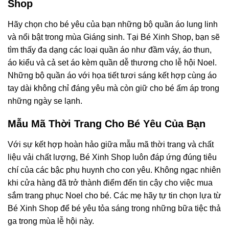
Shop
Hãy chọn cho bé yêu của bạn những bộ quần áo lung linh
và nổi bật trong mùa Giáng sinh. Tại Bé Xinh Shop, bạn sẽ
tìm thấy đa dạng các loại quần áo như đầm váy, áo thun,
áo kiểu và cả set áo kèm quần dễ thương cho lễ hội Noel.
Những bộ quần áo với họa tiết tươi sáng kết hợp cùng áo
tay dài không chỉ đáng yêu mà còn giữ cho bé ấm áp trong
những ngày se lạnh.
Mẫu Mã Thời Trang Cho Bé Yêu Của Bạn
Với sự kết hợp hoàn hảo giữa mẫu mã thời trang và chất
liệu vải chất lượng, Bé Xinh Shop luôn đáp ứng đúng tiêu
chí của các bậc phụ huynh cho con yêu. Không ngạc nhiên
khi cửa hàng đã trở thành điểm đến tin cậy cho việc mua
sắm trang phục Noel cho bé. Các mẹ hãy tự tin chọn lựa từ
Bé Xinh Shop để bé yêu tỏa sáng trong những bữa tiệc thả
ga trong mùa lễ hội này.