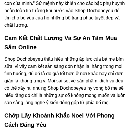
con của mình.” Sứ mệnh này khiến cho các bậc phụ huynh
hoàn toàn tin tưởng khi bước vào Shop Dochobeyeu để
tìm cho bé yêu của họ những bộ trang phục tuyệt đẹp và
chất lượng.
Cam Kết Chất Lượng Và Sự An Tâm Mua
Sắm Online
Shop Dochobeyeu thấu hiểu những áp lực của bà mẹ bỉm
sữa, vì vậy cam kết sẵn sàng đón nhận lại hàng trong mọi
tình huống, dù đó là do giá tốt hơn ở nơi khác hay chỉ đơn
giản là không ưng ý. Mọi sai sót về sản phẩm, dịch vụ đều
có thể xảy ra, nhưng Shop Dochobeyeu hy vọng bố mẹ sẽ
hiểu rằng đó chỉ là những sự cố không mong muốn và luôn
sẵn sàng lắng nghe ý kiến đóng góp từ phía bố mẹ.
Chớp Lấy Khoảnh Khắc Noel Với Phong
Cách Đáng Yêu