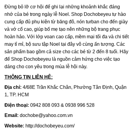
Đừng bỏ lỡ cơ hội để ghi lại những khoảnh khắc đáng
nhớ của bé trong ngày lễ Noel. Shop Dochobeyeu tự hào
cung cấp đủ phụ kiện từ băng đô, nón turban cho đến giày
và vớ cổ cao, giúp bố mẹ tạo nên những bộ trang phục
hoàn hảo. Với lớp voan cao cấp, mềm mại tối đa và chi tiết
may tỉ mỉ, bộ sưu tập Noel tại đây vô cùng ấn tượng. Các
sản phẩm bao gồm cả size cho các bé từ 2 đến 8 tuổi. Hãy
để Shop Dochobeyeu là nguồn cảm hứng cho việc tạo
dáng cho con yêu trong mùa lễ hội này.
THÔNG TIN LIÊN HỆ:
Địa chỉ:
4/68E Trần Khắc Chân, Phường Tân Định, Quận
1, TP. HCM
Điện thoại:
0942 808 093 & 0938 996 528
Email:
dochobe@yahoo.com.vn
Website:
http://dochobeyeu.com/