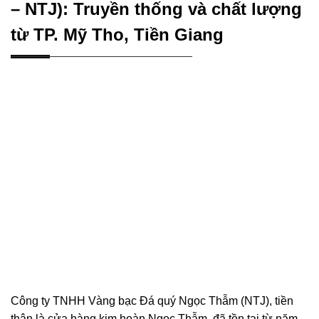
– NTJ): Truyền thống và chất lượng
từ TP. Mỹ Tho, Tiền Giang
Công ty TNHH Vàng bạc Đá quý Ngọc Thẫm (NTJ), tiền
thân là cửa hàng kim hoàn Ngọc Thẫm, đã tồn tại từ năm