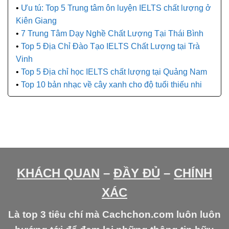
Ưu tú: Top 5 Trung tâm ôn luyện IELTS chất lượng ở
Kiên Giang
7 Trung Tâm Dạy Nghề Chất Lượng Tại Thái Bình
Top 5 Địa Chỉ Đào Tạo IELTS Chất Lượng tại Trà
Vinh
Top 5 Địa chỉ học IELTS chất lượng tại Quảng Nam
Top 10 bản nhạc về cây xanh cho độ tuổi thiếu nhi
KHÁCH QUAN
–
ĐẦY ĐỦ
–
CHÍNH
XÁC
Là top 3 tiêu chí mà Cachchon.com luôn luôn