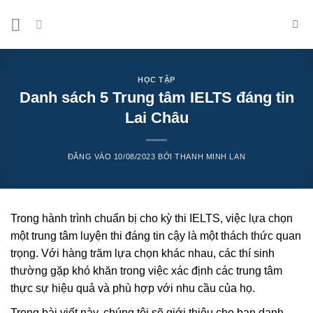
Bỏ
qua
nội
dung
HỌC TẬP
Danh sách 5 Trung tâm IELTS đáng tin
Lai Châu
ĐĂNG VÀO
10/08/2023
BỞI
THANH MINH LAN
Trong hành trình chuẩn bị cho kỳ thi IELTS, việc lựa chọn
một trung tâm luyện thi đáng tin cậy là một thách thức quan
trọng. Với hàng trăm lựa chọn khác nhau, các thí sinh
thường gặp khó khăn trong việc xác định các trung tâm
thực sự hiệu quả và phù hợp với nhu cầu của họ.
Trong bài viết này, chúng tôi sẽ giới thiệu cho bạn danh