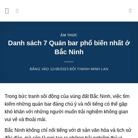
Bỏ
qua
nội
dung
ẨM THỰC
Danh sách 7 Quán bar phổ biến nhất ở
Bắc Ninh
ĐĂNG VÀO
12/08/2023
BỞI
THANH MINH LAN
Trong bức tranh sôi động của vùng đất Bắc Ninh, việc tìm
kiếm những quán bar đáng chú ý và nổi tiếng có thể gặp
khó khăn với những người muốn trải nghiệm không gian
vui vẻ và thoải mái.
Bắc Ninh không chỉ nổi tiếng với di sản văn hóa và lịch sử
độc đáo, mà còn là nơi tạo ra những trải nghiệm thú vị