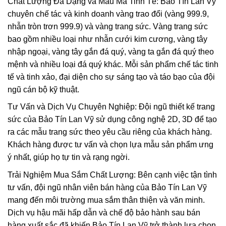
Chất Lượng Đa Dạng và Mẫu Mã Tinh Tế: Bảo Tín Lan Vỹ
chuyên chế tác và kinh doanh vàng trao đổi (vàng 999.9,
nhẫn tròn trơn 999.9) và vàng trang sức. Vàng trang sức
bao gồm nhiều loại như nhẫn cưới kim cương, vàng tây
nhập ngoại, vàng tây gắn đá quý, vàng ta gắn đá quý theo
mệnh và nhiều loại đá quý khác. Mỗi sản phẩm chế tác tinh
tế và tinh xảo, đại diện cho sự sáng tạo và táo bạo của đội
ngũ cán bộ kỹ thuật.
Tư Vấn và Dịch Vụ Chuyên Nghiệp: Đội ngũ thiết kế trang
sức của Bảo Tín Lan Vỹ sử dụng công nghệ 2D, 3D để tạo
ra các mẫu trang sức theo yêu cầu riêng của khách hàng.
Khách hàng được tư vấn và chọn lựa mẫu sản phẩm ưng
ý nhất, giúp họ tự tin và rạng ngời.
Trải Nghiệm Mua Sắm Chất Lượng: Bên cạnh việc tận tình
tư vấn, đội ngũ nhân viên bán hàng của Bảo Tín Lan Vỹ
mang đến môi trường mua sắm thân thiện và văn minh.
Dịch vụ hậu mãi hấp dẫn và chế độ bảo hành sau bán
hàng xuất sắc đã khiến Bảo Tín Lan Vỹ trở thành lựa chọn