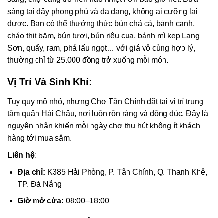
sáng tại đây phong phú và đa dạng, không ai cưỡng lại
được. Bạn có thể thưởng thức bún chả cá, bánh canh,
cháo thịt băm, bún tươi, bún riêu cua, bánh mì kẹp Lạng
Sơn, quẩy, ram, phá lấu ngọt… với giá vô cùng hợp lý,
thường chỉ từ 25.000 đồng trở xuống mỗi món.
Vị Trí Và Sinh Khí:
Tuy quy mô nhỏ, nhưng Chợ Tân Chính đặt tại vị trí trung
tâm quận Hải Châu, nơi luôn rộn ràng và đông đúc. Đây là
nguyên nhân khiến mỗi ngày chợ thu hút không ít khách
hàng tới mua sắm.
Liên hệ:
Địa chỉ:
K385 Hải Phòng, P. Tân Chính, Q. Thanh Khê,
TP. Đà Nẵng
Giờ mở cửa:
08:00–18:00