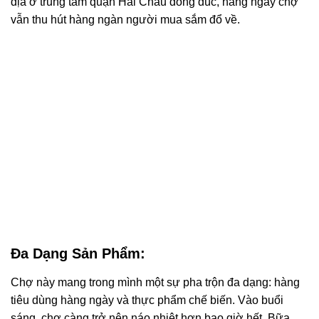
địa ở trung tâm quận Hải Châu đông đúc, hàng ngày chợ
vẫn thu hút hàng ngàn người mua sắm đổ về.
Đa Dạng Sản Phẩm:
Chợ này mang trong mình một sự pha trộn đa dạng: hàng
tiêu dùng hàng ngày và thực phẩm chế biến. Vào buổi
sáng, chợ càng trở nên náo nhiệt hơn bao giờ hết. Bữa