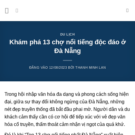
Bỏ
qua
nội
dung
DU LỊCH
Khám phá 13 chợ nổi tiếng độc đáo ở
Đà Nẵng
ĐĂNG VÀO
12/08/2023
BỞI
THANH MINH LAN
Trong hội nhập văn hóa đa dạng và phong cách sống hiện
đại, giữa sự thay đổi không ngừng của Đà Nẵng, những
nét đẹp truyền thống đã bắt đầu phai mờ. Người dân và du
khách cảm thấy cần có cơ hội để tiếp xúc với vẻ đẹp văn
hóa cổ truyền, thấm thoát cảm nhận vị ngọt của quá khứ.
Đó là khi “Top 13 chợ nổi tiếng nhất Đà Nẵng” xuất hiện