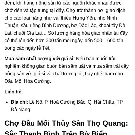
đêm, khi hàng nông sản từ các nguồn khác nhau được
chở đến và tập trung tại đây. Chợ trở thành nơi giao dịch
cho các loại hàng như vải thiều Hưng Yên, nho Ninh
Thuận, sầu riêng Bình Dương, bơ Đắc Lắc, khoai tây Đà
Lạt, chuối Gia Lai… Số lượng hàng hóa giao nhận tại đây
có thể lên đến hơn 300 tấn mỗi ngày, đến 500 – 600 tấn
trong các ngày lễ Tết.
Mua sắm chất lượng với giá sỉ:
Nếu bạn muốn trải
nghiệm không gian buôn bán sầm uất và mua sắm trái cây,
nông sản với giá sỉ và chất lượng tốt, hãy ghé thăm chợ
Đầu Mối Hòa Cường.
Liên hệ:
Địa chỉ:
Lê Nổ, P. Hoà Cường Bắc, Q. Hải Châu, TP.
Đà Nẵng
Chợ Đầu Mối Thủy Sản Thọ Quang:
Sắc Thanh Bình Trên Bờ Biển