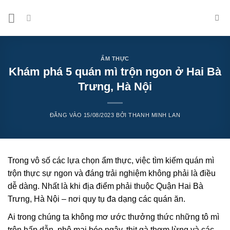
Bỏ
qua
nội
dung
ẨM THỰC
Khám phá 5 quán mì trộn ngon ở Hai Bà
Trưng, Hà Nội
ĐĂNG VÀO
15/08/2023
BỞI
THANH MINH LAN
Trong vô số các lựa chọn ẩm thực, việc tìm kiếm quán mì
trộn thực sự ngon và đáng trải nghiệm không phải là điều
dễ dàng. Nhất là khi địa điểm phải thuộc Quận Hai Bà
Trưng, Hà Nội – nơi quy tụ đa dạng các quán ăn.
Ai trong chúng ta không mơ ước thưởng thức những tô mì
trộn hấp dẫn, phô mai béo ngậy, thịt gà thơm lừng và các