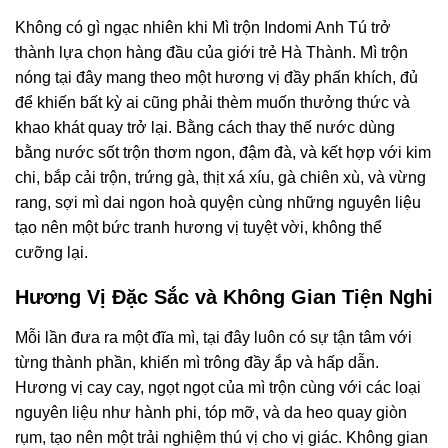
Không có gì ngạc nhiên khi Mì trộn Indomi Anh Tú trở
thành lựa chọn hàng đầu của giới trẻ Hà Thành. Mì trộn
nóng tại đây mang theo một hương vị đầy phấn khích, đủ
để khiến bất kỳ ai cũng phải thèm muốn thưởng thức và
khao khát quay trở lại. Bằng cách thay thế nước dùng
bằng nước sốt trộn thơm ngon, đậm đà, và kết hợp với kim
chi, bắp cải trộn, trứng gà, thịt xá xíu, gà chiên xù, và vừng
rang, sợi mì dai ngon hoà quyện cùng những nguyên liệu
tạo nên một bức tranh hương vị tuyệt vời, không thể
cưỡng lại.
Hương Vị Đặc Sắc và Không Gian Tiện Nghi
Mỗi lần đưa ra một đĩa mì, tại đây luôn có sự tận tâm với
từng thành phần, khiến mì trông đầy ắp và hấp dẫn.
Hương vị cay cay, ngọt ngọt của mì trộn cùng với các loại
nguyên liệu như hành phi, tóp mỡ, và da heo quay giòn
rụm, tạo nên một trải nghiệm thú vị cho vị giác. Không gian