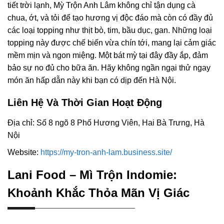
tiết trời lạnh, Mỳ Trộn Anh Lâm không chỉ tận dụng cà
chua, ớt, và tỏi để tạo hương vị độc đáo mà còn có đầy đủ
các loại topping như thịt bò, tim, bầu dục, gan. Những loại
topping này được chế biến vừa chín tới, mang lại cảm giác
mềm mịn và ngon miệng. Một bát mỳ tại đây đầy ắp, đảm
bảo sự no đủ cho bữa ăn. Hãy không ngần ngại thử ngay
món ăn hấp dẫn này khi bạn có dịp đến Hà Nội.
Liên Hệ Và Thời Gian Hoạt Động
Địa chỉ: Số 8 ngõ 8 Phố Hương Viên, Hai Bà Trưng, Hà
Nội
Website:
https://my-tron-anh-lam.business.site/
Lani Food – Mì Trộn Indomie:
Khoảnh Khắc Thỏa Mãn Vị Giác