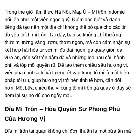
Trong thế giới ẩm thực Hà Nội, Mập Ú – Mì trộn Indomie
nổi lên như một viên ngọc quý. Điểm đặc biệt và danh
tiếng đã tạo nên một địa chỉ không thể bỏ qua cho các tín
đồ yêu thích mì trộn. Tại đây, bạn sẽ không chỉ thưởng
thức mì trứng vàng ươm, thơm ngon, mà còn cảm nhận sự
kết hợp hài hòa từ sợi mì đủ dai ngon, gà quay giòn da
vừa ăn, đến sốt trộn đậm đà và những loại rau cải, hành
phi, và tóp mỡ quyến rũ. Để tạo thêm chiều sâu hương vị,
việc pha chút sa tế và tương ớt vào trong tô mì là một biện
pháp tối ưu, giúp hương vị trở nên tinh tế hơn, cân đối
hơn. Một bữa chiều thú vị cùng tô mì trộn gà quay ở đây sẽ
đem lại sự no đủ cho ngày mai.
Đĩa Mì Trộn – Hòa Quyện Sự Phong Phú
Của Hương Vị
Đĩa mì trộn tại quán không chỉ đơn thuần là một bữa ăn mà