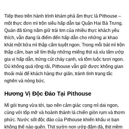
Tiếp theo trên hành trình khám phá ẩm thực là Pithouse –
một thực đơn mì trộn siêu hấp dẫn tại Quận Hai Bà Trưng.
Quán đã từng nắm giữ trái tim của nhiều thực khách yêu
thích, vẫn đang là điểm đến hấp dẫn cho những ai khao
khát một bữa mì thập cẩm tuyệt ngon. Trong mỗi bát mì trộn
thập cẩm, bạn sẽ tìm thấy những miếng thịt xá xíu tẩm ướp
gia vị hấp dẫn, trứng cút cháy cạnh, và tôm luộc tươi ngon.
Dù không quá rộng rãi, Pithouse vẫn giữ được không gian
thoải mái để khách hàng thư giãn, tránh tình trạng tắc
nghẽn và nóng bức.
Hương Vị Độc Đáo Tại Pithouse
Mì gói trụng vừa tới, tạo nên cảm giác cọng mì dai ngon,
cùng với tốp mỡ và hoành thánh lá chiên giòn rụm và thơm
phức. Nước sốt độc đáo của Pithouse khiến khẩu vị bạn
không thể nào quên. Thịt sườn non ướp đậm đà, thịt mềm