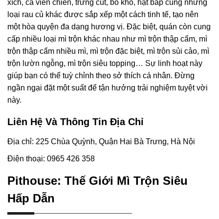
xích, cá viên chiên, trứng cút, bò khô, hạt bắp cùng những
loại rau củ khác được sắp xếp một cách tinh tế, tạo nên
một hòa quyện đa dạng hương vị. Đặc biệt, quán còn cung
cấp nhiều loại mì trộn khác nhau như mì trộn thập cẩm, mì
trộn thập cẩm nhiều mì, mì trộn đặc biệt, mì trộn sủi cảo, mì
trộn lườn ngỗng, mì trộn siêu topping… Sự linh hoạt này
giúp bạn có thể tuỳ chỉnh theo sở thích cá nhân. Đừng
ngần ngại đặt một suất để tận hưởng trải nghiệm tuyệt vời
này.
Liên Hệ Và Thông Tin Địa Chỉ
Địa chỉ: 225 Chùa Quỳnh, Quận Hai Bà Trưng, Hà Nội
Điện thoại: 0965 426 358
Pithouse: Thế Giới Mì Trộn Siêu
Hấp Dẫn