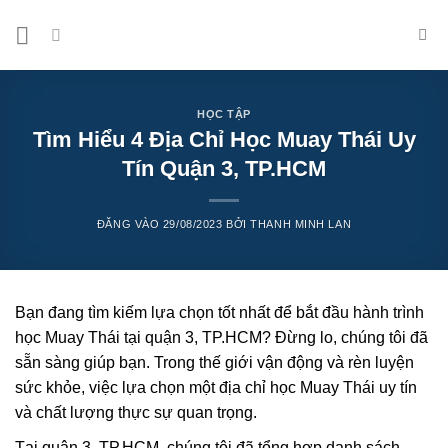
Bỏ
qua
nội
dung
HỌC TẬP
Tìm Hiểu 4 Địa Chỉ Học Muay Thái Uy
Tín Quận 3, TP.HCM
ĐĂNG VÀO
29/08/2023
BỞI
THANH MINH LAN
Bạn đang tìm kiếm lựa chọn tốt nhất để bắt đầu hành trình
học Muay Thái tại quận 3, TP.HCM? Đừng lo, chúng tôi đã
sẵn sàng giúp bạn. Trong thế giới vận động và rèn luyện
sức khỏe, việc lựa chọn một địa chỉ học Muay Thái uy tín
và chất lượng thực sự quan trọng.
Tại quận 3, TP.HCM, chúng tôi đã tổng hợp danh sách