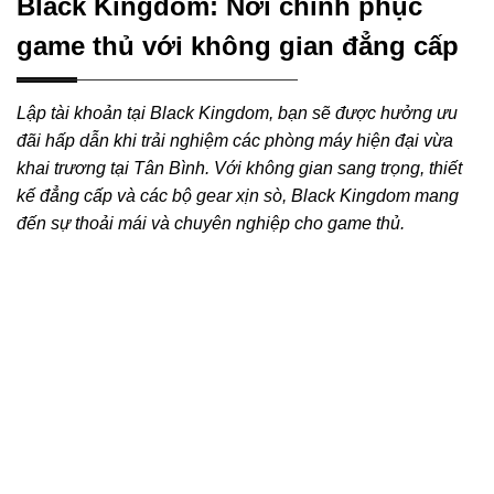
Black Kingdom: Nơi chinh phục
game thủ với không gian đẳng cấp
Lập tài khoản tại Black Kingdom, bạn sẽ được hưởng ưu
đãi hấp dẫn khi trải nghiệm các phòng máy hiện đại vừa
khai trương tại Tân Bình. Với không gian sang trọng, thiết
kế đẳng cấp và các bộ gear xịn sò, Black Kingdom mang
đến sự thoải mái và chuyên nghiệp cho game thủ.