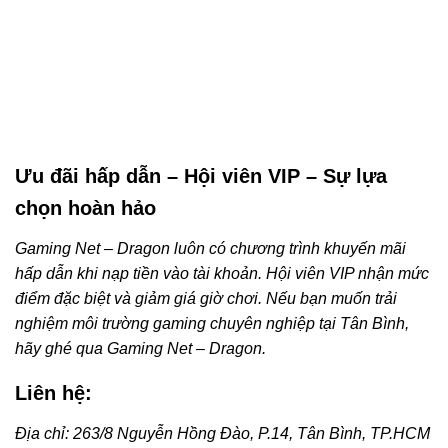
Ưu đãi hấp dẫn – Hội viên VIP – Sự lựa
chọn hoàn hảo
Gaming Net – Dragon luôn có chương trình khuyến mãi
hấp dẫn khi nạp tiền vào tài khoản. Hội viên VIP nhận mức
điểm đặc biệt và giảm giá giờ chơi. Nếu bạn muốn trải
nghiệm môi trường gaming chuyên nghiệp tại Tân Bình,
hãy ghé qua Gaming Net – Dragon.
Liên hệ:
Địa chỉ: 263/8 Nguyễn Hồng Đào, P.14, Tân Bình, TP.HCM