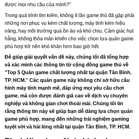
được mọi nhu cầu của mình?”
Trong quá trình tìm kiếm, không ít lần game thủ đã gặp phải
những nơi phục vụ kém chất lượng, máy tính kém hiệu
năng, hay môi trường quá ồn ào và khó chịu. Cảm giác hụt
hẫng, không thỏa mãn khiến cho việc chọn lựa quán game
phù hợp trở nên khó khăn hơn bao giờ hết.
Để giúp giải quyết vấn đề này, chúng tôi đã tổng hợp
và xác minh các thông tin từ cộng đồng game thủ về
“Top 5 Quán game chất lượng nhất tại quận Tân Bình,
TP. HCM.” Các quán game này không chỉ sở hữu cấu
hình máy tính mạnh mẽ, đáp ứng mọi yêu cầu chơi
game, mà còn được đánh giá cao về dịch vụ chuyên
nghiệp và không gian chơi thoải mái. Chúng tôi tin
rằng thông tin này sẽ giúp bạn dễ dàng lựa chọn quán
game phù hợp, mang đến những trải nghiệm gaming
tuyệt vời và hài lòng nhất tại quận Tân Bình, TP. HCM.