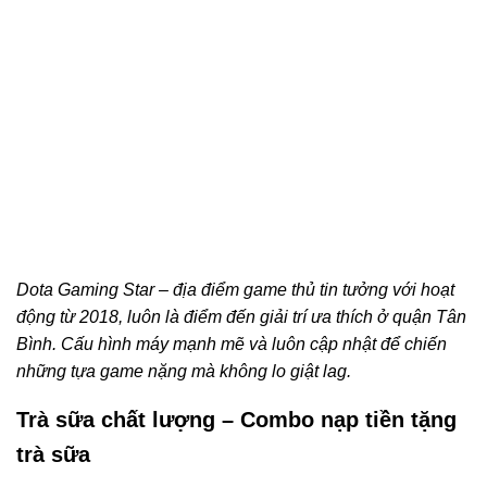
Dota Gaming Star – địa điểm game thủ tin tưởng với hoạt
động từ 2018, luôn là điểm đến giải trí ưa thích ở quận Tân
Bình. Cấu hình máy mạnh mẽ và luôn cập nhật để chiến
những tựa game nặng mà không lo giật lag.
Trà sữa chất lượng – Combo nạp tiền tặng
trà sữa