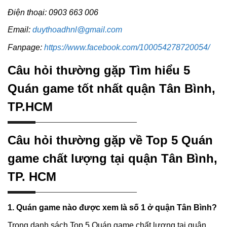
Điện thoại: 0903 663 006
Email:
duythoadhnl@gmail.com
Fanpage:
https://www.facebook.com/100054278720054/
Câu hỏi thường gặp Tìm hiểu 5
Quán game tốt nhất quận Tân Bình,
TP.HCM
Câu hỏi thường gặp về Top 5 Quán
game chất lượng tại quận Tân Bình,
TP. HCM
1. Quán game nào được xem là số 1 ở quận Tân Bình?
Trong danh sách Top 5 Quán game chất lượng tại quận