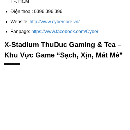
TP. HCM
Điện thoại: 0396 396 396
Website:
http://www.cybercore.vn/
Fanpage:
https://www.facebook.com/Cyber
X-Stadium ThuDuc Gaming & Tea –
Khu Vực Game “Sạch, Xịn, Mát Mẻ”