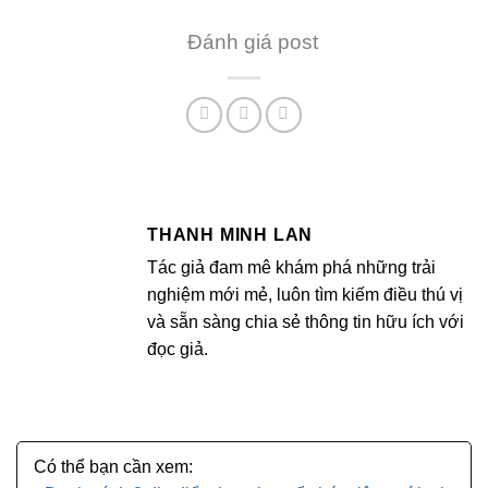
Đánh giá post
THANH MINH LAN
Tác giả đam mê khám phá những trải
nghiệm mới mẻ, luôn tìm kiếm điều thú vị
và sẵn sàng chia sẻ thông tin hữu ích với
đọc giả.