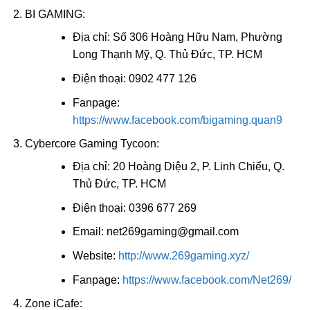
BI GAMING:
Địa chỉ: Số 306 Hoàng Hữu Nam, Phường
Long Thạnh Mỹ, Q. Thủ Đức, TP. HCM
Điện thoại: 0902 477 126
Fanpage:
https://www.facebook.com/bigaming.quan9
Cybercore Gaming Tycoon:
Địa chỉ: 20 Hoàng Diệu 2, P. Linh Chiểu, Q.
Thủ Đức, TP. HCM
Điện thoại: 0396 677 269
Email: net269gaming@gmail.com
Website:
http://www.269gaming.xyz/
Fanpage:
https://www.facebook.com/Net269/
Zone iCafe: