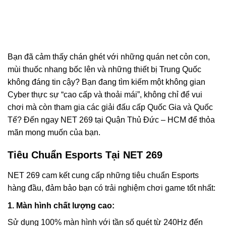
Bạn đã cảm thấy chán ghét với những quán net cỏn con,
mùi thuốc nhang bốc lên và những thiết bị Trung Quốc
không đáng tin cậy? Bạn đang tìm kiếm một không gian
Cyber thực sự “cao cấp và thoải mái”, không chỉ để vui
chơi mà còn tham gia các giải đấu cấp Quốc Gia và Quốc
Tế? Đến ngay NET 269 tại Quận Thủ Đức – HCM để thỏa
mãn mong muốn của bạn.
Tiêu Chuẩn Esports Tại NET 269
NET 269 cam kết cung cấp những tiêu chuẩn Esports
hàng đầu, đảm bảo bạn có trải nghiệm chơi game tốt nhất:
1. Màn hình chất lượng cao:
Sử dụng 100% màn hình với tần số quét từ 240Hz đến