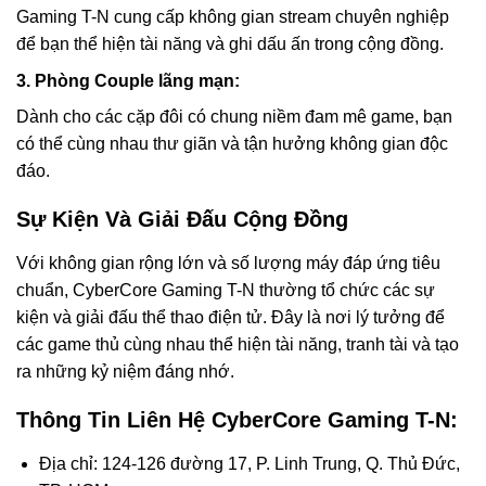
Gaming T-N cung cấp không gian stream chuyên nghiệp
để bạn thể hiện tài năng và ghi dấu ấn trong cộng đồng.
3. Phòng Couple lãng mạn:
Dành cho các cặp đôi có chung niềm đam mê game, bạn
có thể cùng nhau thư giãn và tận hưởng không gian độc
đáo.
Sự Kiện Và Giải Đấu Cộng Đồng
Với không gian rộng lớn và số lượng máy đáp ứng tiêu
chuẩn, CyberCore Gaming T-N thường tổ chức các sự
kiện và giải đấu thể thao điện tử. Đây là nơi lý tưởng để
các game thủ cùng nhau thể hiện tài năng, tranh tài và tạo
ra những kỷ niệm đáng nhớ.
Thông Tin Liên Hệ CyberCore Gaming T-N:
Địa chỉ: 124-126 đường 17, P. Linh Trung, Q. Thủ Đức,