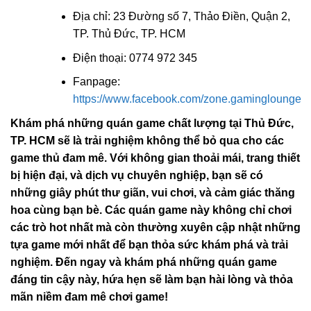
Địa chỉ: 23 Đường số 7, Thảo Điền, Quận 2,
TP. Thủ Đức, TP. HCM
Điện thoại: 0774 972 345
Fanpage:
https://www.facebook.com/zone.gaminglounge
Khám phá những quán game chất lượng tại Thủ Đức,
TP. HCM sẽ là trải nghiệm không thể bỏ qua cho các
game thủ đam mê. Với không gian thoải mái, trang thiết
bị hiện đại, và dịch vụ chuyên nghiệp, bạn sẽ có
những giây phút thư giãn, vui chơi, và cảm giác thăng
hoa cùng bạn bè. Các quán game này không chỉ chơi
các trò hot nhất mà còn thường xuyên cập nhật những
tựa game mới nhất để bạn thỏa sức khám phá và trải
nghiệm. Đến ngay và khám phá những quán game
đáng tin cậy này, hứa hẹn sẽ làm bạn hài lòng và thỏa
mãn niềm đam mê chơi game!