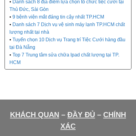
Danh sách 8 địa điểm lựa chọn tổ chức tiệc cưới tại
Thủ Đức, Sài Gòn
9 bệnh viện mắt đáng tin cậy nhất TP.HCM
Danh sách 7 Dịch vụ vệ sinh máy lạnh TP.HCM chất
lượng nhất tại nhà
Tuyển chọn 10 Dịch vụ Trang trí Tiệc Cưới hàng đầu
tại Đà Nẵng
Top 7 Trung tâm sửa chữa Ipad chất lượng tại TP.
HCM
KHÁCH QUAN
–
ĐẦY ĐỦ
–
CHÍNH
XÁC