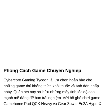
Phong Cách Game Chuyên Nghiệp
Cybercore Gaming Tycoon là lựa chọn hoàn hảo cho
những game thủ không thích khói thuốc và ánh đèn nhấp
nháy. Quán net này sở hữu những máy tính tốc độ cao,
mạnh mẽ đáng để bạn trải nghiệm. Với bộ ghế chơi game
Gamehome Pad QCK Heavy và Gear Zowie Ec2A HyperX