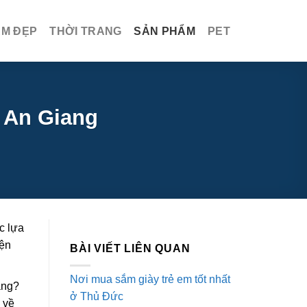
ÀM ĐẸP
THỜI TRANG
SẢN PHẨM
PET
i An Giang
c lựa
iện
BÀI VIẾT LIÊN QUAN
Nơi mua sắm giày trẻ em tốt nhất
ang?
ở Thủ Đức
 về