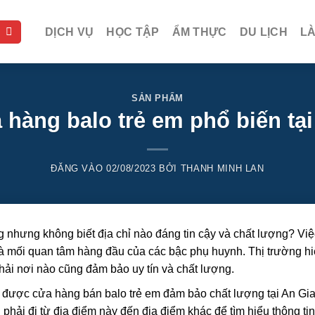
DỊCH VỤ
HỌC TẬP
ẨM THỰC
DU LỊCH
L
SẢN PHẨM
 hàng balo trẻ em phổ biến tạ
ĐĂNG VÀO
02/08/2023
BỞI
THANH MINH LAN
 nhưng không biết địa chỉ nào đáng tin cậy và chất lượng? Việ
là mối quan tâm hàng đầu của các bậc phụ huynh. Thị trường h
ải nơi nào cũng đảm bảo uy tín và chất lượng.
n được cửa hàng bán balo trẻ em đảm bảo chất lượng tại An Gi
 phải đi từ địa điểm này đến địa điểm khác để tìm hiểu thông tin