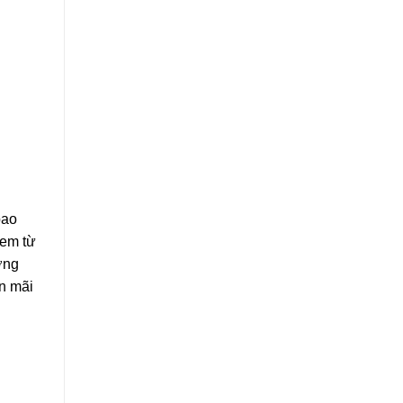
bao
 em từ
ờng
ến mãi