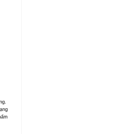
ng.
dạng
phẩm