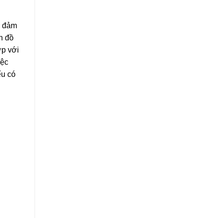
, đảm
n đồ
ợp với
iệc
ếu có