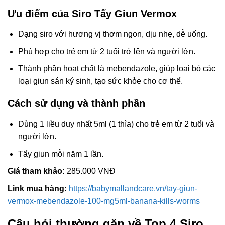
Ưu điểm của Siro Tẩy Giun Vermox
Dạng siro với hương vị thơm ngon, dịu nhẹ, dễ uống.
Phù hợp cho trẻ em từ 2 tuổi trở lên và người lớn.
Thành phần hoạt chất là mebendazole, giúp loại bỏ các
loại giun sán ký sinh, tạo sức khỏe cho cơ thể.
Cách sử dụng và thành phần
Dùng 1 liều duy nhất 5ml (1 thìa) cho trẻ em từ 2 tuổi và
người lớn.
Tẩy giun mỗi năm 1 lần.
Giá tham khảo:
285.000 VNĐ
Link mua hàng:
https://babymallandcare.vn/tay-giun-
vermox-mebendazole-100-mg5ml-banana-kills-worms
Câu hỏi thường gặp về Top 4 Siro