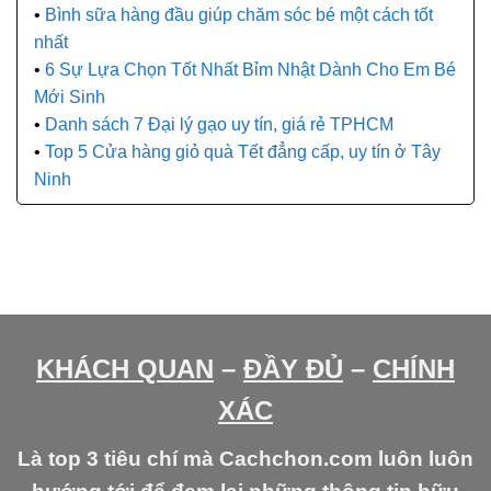
Bình sữa hàng đầu giúp chăm sóc bé một cách tốt
nhất
6 Sự Lựa Chọn Tốt Nhất Bỉm Nhật Dành Cho Em Bé
Mới Sinh
Danh sách 7 Đại lý gạo uy tín, giá rẻ TPHCM
Top 5 Cửa hàng giỏ quà Tết đẳng cấp, uy tín ở Tây
Ninh
KHÁCH QUAN
–
ĐẦY ĐỦ
–
CHÍNH
XÁC
Là top 3 tiêu chí mà Cachchon.com luôn luôn