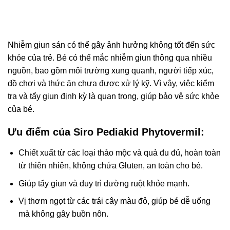
Nhiễm giun sán có thể gây ảnh hưởng không tốt đến sức
khỏe của trẻ. Bé có thể mắc nhiễm giun thông qua nhiều
nguồn, bao gồm môi trường xung quanh, người tiếp xúc,
đồ chơi và thức ăn chưa được xử lý kỹ. Vì vậy, việc kiểm
tra và tẩy giun định kỳ là quan trọng, giúp bảo vệ sức khỏe
của bé.
Ưu điểm của Siro Pediakid Phytovermil:
Chiết xuất từ các loại thảo mộc và quả đu đủ, hoàn toàn
từ thiên nhiên, không chứa Gluten, an toàn cho bé.
Giúp tẩy giun và duy trì đường ruột khỏe mạnh.
Vị thơm ngọt từ các trái cây màu đỏ, giúp bé dễ uống
mà không gây buồn nôn.