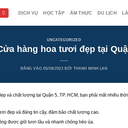
DỊCH VỤ
HỌC TẬP
ẨM THỰC
DU LỊCH
L
UNCATEGORIZED
ửa hàng hoa tươi đẹp tại Quậ
ĐĂNG VÀO
05/08/2023
BỞI
THANH MINH LAN
ẹp và chất lượng tại Quận 5, TP. HCM, bạn phải mất nhiều thời
ươi đẹp và đáng tin cậy, đảm bảo chất lượng cao.
ông được giữ tươi lâu và nhanh chóng héo úa.