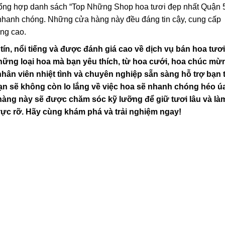
 tổng hợp danh sách “Top Những Shop hoa tươi đẹp nhất Quận 5
nhanh chóng. Những cửa hàng này đều đáng tin cậy, cung cấp
ợng cao.
 tín, nổi tiếng và được đánh giá cao về dịch vụ bán hoa tươi 
hững loại hoa mà bạn yêu thích, từ hoa cưới, hoa chúc mừ
nhân viên nhiệt tình và chuyên nghiệp sẵn sàng hỗ trợ bạn 
Bạn sẽ không còn lo lắng về việc hoa sẽ nhanh chóng héo úa
àng này sẽ được chăm sóc kỹ lưỡng để giữ tươi lâu và là
rực rỡ. Hãy cùng khám phá và trải nghiệm ngay!