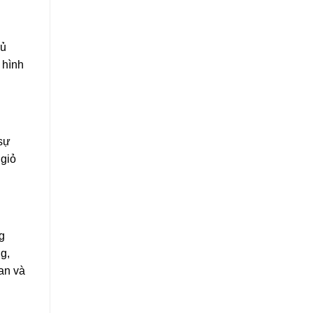
hủ
 hình
 sự
 giỏ
g
g,
ian và