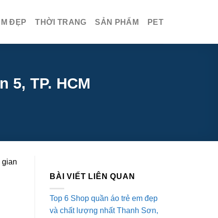
ÀM ĐẸP
THỜI TRANG
SẢN PHẨM
PET
n 5, TP. HCM
 gian
BÀI VIẾT LIÊN QUAN
Top 6 Shop quần áo trẻ em đẹp
và chất lượng nhất Thanh Sơn,