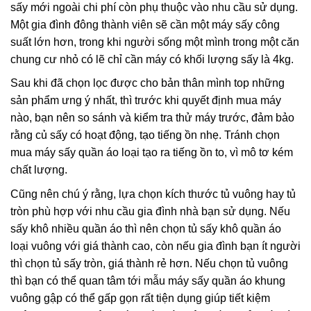
sấy mới ngoài chi phí còn phụ thuộc vào nhu cầu sử dụng.
Một gia đình đông thành viên sẽ cần một máy sấy công
suất lớn hơn, trong khi người sống một mình trong một căn
chung cư nhỏ có lẽ chỉ cần máy có khối lượng sấy là 4kg.
Sau khi đã chọn lọc được cho bản thân mình top những
sản phẩm ưng ý nhất, thì trước khi quyết định mua máy
nào, bạn nên so sánh và kiểm tra thử máy trước, đảm bảo
rằng củ sấy có hoạt động, tạo tiếng ồn nhẹ. Tránh chọn
mua máy sấy quần áo loại tạo ra tiếng ồn to, vì mô tơ kém
chất lượng.
Cũng nên chú ý rằng, lựa chọn kích thước tủ vuông hay tủ
tròn phù hợp với nhu cầu gia đình nhà bạn sử dụng. Nếu
sấy khô nhiều quần áo thì nên chọn tủ sấy khô quần áo
loại vuông với giá thành cao, còn nếu gia đình bạn ít người
thì chọn tủ sấy tròn, giá thành rẻ hơn. Nếu chọn tủ vuông
thì bạn có thể quan tâm tới mẫu máy sấy quần áo khung
vuông gập có thể gấp gọn rất tiện dụng giúp tiết kiệm