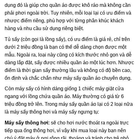
dụng đó là giúp cho quần áo được khô ráo mà không cần
phải phơi ngoài trời. Tuy nhiên, mỗi loại lại có ưu điểm và
nhược điểm riêng, phù hợp với từng phân khúc khách
hàng và nhu cầu sử dụng riêng biệt.
Tủ sấy (còn gọi là lồng sấy), có ưu điểm là giá rẻ, chỉ trên
dưới 2 triệu đồng là bạn có thể dễ dàng chọn được một
mẫu. Ngoài ra, loại này cũng có kích thước nhỏ gọn và dễ
dàng lắp đặt, sấy được nhiều quần áo một lúc hơn. Nhược
điểm là thời gian sấy thường lâu và không có độ bền cao,
ổn định và chắc chắn như máy sấy quần áo chuyên dụng.
Còn máy sấy có hình dáng giống 1 chiếc máy giặt cửa
ngang với lồng chứa quần áo. Máy thường có giá từ 6
triệu đồng trở lên. Trong máy sấy quần áo lại có 2 loại nữa
là máy sấy thông hơi và máy sấy ngưng tụ:
Máy sấy thông hơi:
sẽ cho hơi nước thoát ra ngoài trực
tiếp qua ống thông hơi, vì vậy khi mua loại này bạn nên
chú ý đặt máy ở nơi rộng rãi, thoáng và tránh cho trẻ nhỏ,