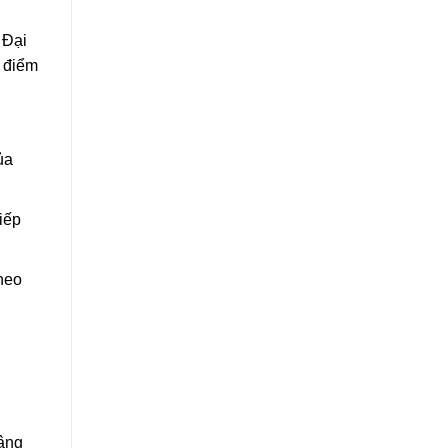
 Đại
 điểm
ủa
iếp
heo
nâng