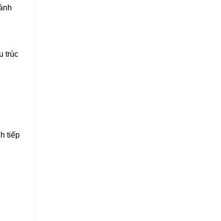
hành
u trúc
h tiếp