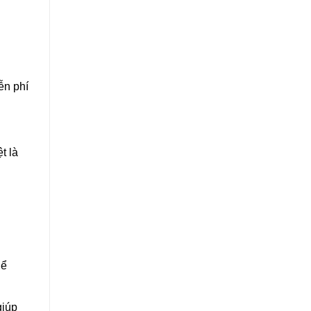
ễn phí
t là
hể
giúp