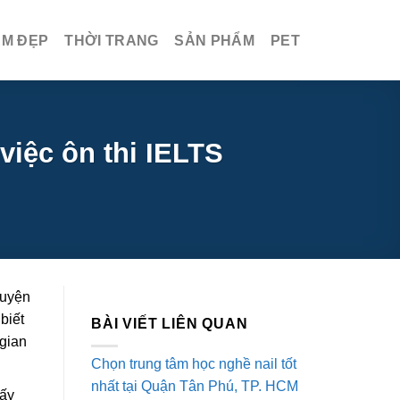
ÀM ĐẸP
THỜI TRANG
SẢN PHẨM
PET
việc ôn thi IELTS
luyện
biết
BÀI VIẾT LIÊN QUAN
 gian
Chọn trung tâm học nghề nail tốt
nhất tại Quận Tân Phú, TP. HCM
hấy