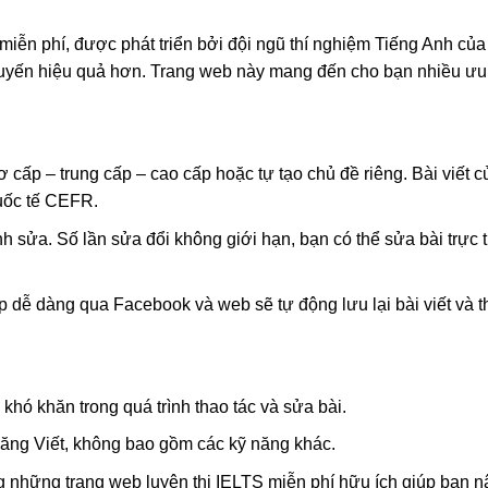
miễn phí, được phát triển bởi đội ngũ thí nghiệm Tiếng Anh của
tuyến hiệu quả hơn. Trang web này mang đến cho bạn nhiều ưu
ấp – trung cấp – cao cấp hoặc tự tạo chủ đề riêng. Bài viết c
uốc tế CEFR.
ỉnh sửa. Số lần sửa đổi không giới hạn, bạn có thể sửa bài trực t
 dễ dàng qua Facebook và web sẽ tự động lưu lại bài viết và t
 khó khăn trong quá trình thao tác và sửa bài.
ăng Viết, không bao gồm các kỹ năng khác.
g những trang web luyện thi IELTS miễn phí hữu ích giúp bạn 