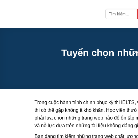
Bỏ
qua
nội
dung
Tuyển chọn những
Trong cuộc hành trình chinh phục kỳ thi IELTS, 
thi có thể gặp không ít khó khăn. Học viên thườn
phải lựa chọn những trang web nào để ôn tập m
và nỗ lực dựa trên những tài liệu không đáng gi
Bạn đang tìm kiếm những trang web chất lượng