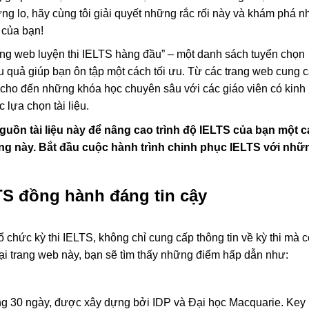
ng lo, hãy cùng tôi giải quyết những rắc rối này và khám phá 
 của bạn!
Trang web luyện thi IELTS hàng đầu” – một danh sách tuyển chọn
u quả giúp bạn ôn tập một cách tối ưu. Từ các trang web cung 
ế cho đến những khóa học chuyên sâu với các giáo viên có kinh
 lựa chọn tài liệu.
uồn tài liệu này để nâng cao trình độ IELTS của bạn một 
trọng này. Bắt đầu cuộc hành trình chinh phục IELTS với nhữ
TS đồng hành đáng tin cậy
 chức kỳ thi IELTS, không chỉ cung cấp thông tin về kỳ thi mà 
Tại trang web này, bạn sẽ tìm thấy những điểm hấp dẫn như:
ong 30 ngày, được xây dựng bởi IDP và Đại học Macquarie. Key