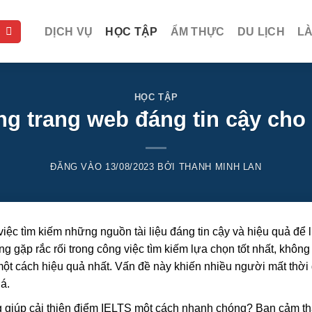
DỊCH VỤ
HỌC TẬP
ẨM THỰC
DU LỊCH
L
HỌC TẬP
 trang web đáng tin cậy cho 
ĐĂNG VÀO
13/08/2023
BỞI
THANH MINH LAN
việc tìm kiếm những nguồn tài liệu đáng tin cậy và hiệu quả để 
g gặp rắc rối trong công việc tìm kiếm lựa chọn tốt nhất, không 
ột cách hiệu quả nhất. Vấn đề này khiến nhiều người mất thời
á.
 giúp cải thiện điểm IELTS một cách nhanh chóng? Bạn cảm t