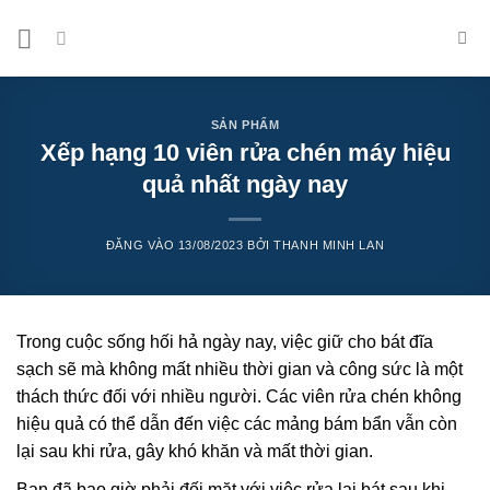
Bỏ
qua
nội
dung
SẢN PHẨM
Xếp hạng 10 viên rửa chén máy hiệu
quả nhất ngày nay
ĐĂNG VÀO
13/08/2023
BỞI
THANH MINH LAN
Trong cuộc sống hối hả ngày nay, việc giữ cho bát đĩa
sạch sẽ mà không mất nhiều thời gian và công sức là một
thách thức đối với nhiều người. Các viên rửa chén không
hiệu quả có thể dẫn đến việc các mảng bám bẩn vẫn còn
lại sau khi rửa, gây khó khăn và mất thời gian.
Bạn đã bao giờ phải đối mặt với việc rửa lại bát sau khi