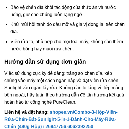
Bảo vệ chén dĩa khỏi tác động của thức ăn và nước
uống, giữ cho chúng luôn rạng ngời.
Khử mùi hôi tanh do dầu mỡ và gia vị đọng lại trên chén
dĩa.
Viên rửa to, phù hợp cho mọi loại máy, không cần thêm
nước bóng hay muối rửa chén.
Hướng dẫn sử dụng đơn giản
Việc sử dụng cực kỳ dễ dàng: tráng sơ chén dĩa, xếp
chúng vào máy một cách ngăn nắp và đặt viên rửa chén
Sunlight vào ngăn tẩy rửa. Không cần lo lắng về lớp màng
bên ngoài, hãy tuân theo hướng dẫn để tận hưởng kết quả
hoàn hảo từ công nghệ PureClean.
Liên hệ và đặt hàng:
shopee.vn/Combo-3-Hộp-Viên-
Rửa-Chén-Bát-Sunlight-5-in-1-Dành-Cho-Máy-Rửa-
Chén-(490g-Hộp)-i.26947756.6062392250