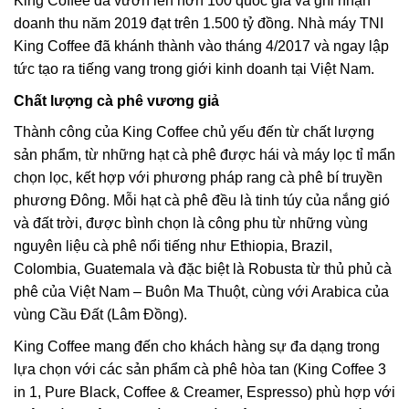
King Coffee đã vươn lên hơn 100 quốc gia và ghi nhận
doanh thu năm 2019 đạt trên 1.500 tỷ đồng. Nhà máy TNI
King Coffee đã khánh thành vào tháng 4/2017 và ngay lập
tức tạo ra tiếng vang trong giới kinh doanh tại Việt Nam.
Chất lượng cà phê vương giả
Thành công của King Coffee chủ yếu đến từ chất lượng
sản phẩm, từ những hạt cà phê được hái và máy lọc tỉ mẩn
chọn lọc, kết hợp với phương pháp rang cà phê bí truyền
phương Đông. Mỗi hạt cà phê đều là tinh túy của nắng gió
và đất trời, được bình chọn là công phu từ những vùng
nguyên liệu cà phê nổi tiếng như Ethiopia, Brazil,
Colombia, Guatemala và đặc biệt là Robusta từ thủ phủ cà
phê của Việt Nam – Buôn Ma Thuột, cùng với Arabica của
vùng Cầu Đất (Lâm Đồng).
King Coffee mang đến cho khách hàng sự đa dạng trong
lựa chọn với các sản phẩm cà phê hòa tan (King Coffee 3
in 1, Pure Black, Coffee & Creamer, Espresso) phù hợp với