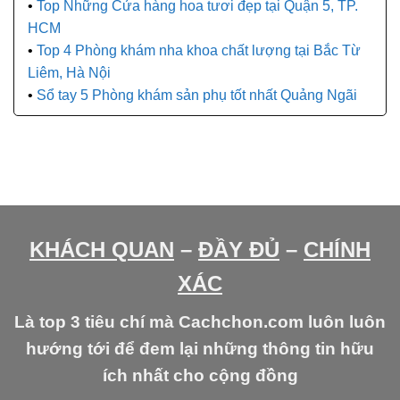
Top Những Cửa hàng hoa tươi đẹp tại Quận 5, TP.
HCM
Top 4 Phòng khám nha khoa chất lượng tại Bắc Từ
Liêm, Hà Nội
Sổ tay 5 Phòng khám sản phụ tốt nhất Quảng Ngãi
KHÁCH QUAN
–
ĐẦY ĐỦ
–
CHÍNH
XÁC
Là top 3 tiêu chí mà Cachchon.com luôn luôn
hướng tới để đem lại những thông tin hữu
ích nhất cho cộng đồng