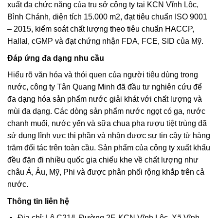
xuất đa chức năng của trụ sở công ty tại KCN Vĩnh Lộc,
Bình Chánh, diện tích 15.000 m2, đạt tiêu chuẩn ISO 9001
– 2015, kiểm soát chất lượng theo tiêu chuẩn HACCP,
Hallal, cGMP và đạt chứng nhận FDA, FCE, SID của Mỹ.
Đáp ứng đa dạng nhu cầu
Hiểu rõ văn hóa và thói quen của người tiêu dùng trong
nước, công ty Tân Quang Minh đã đầu tư nghiên cứu để
đa dạng hóa sản phẩm nước giải khát với chất lượng và
mùi đa dạng. Các dòng sản phẩm nước ngọt có ga, nước
chanh muối, nước yến và sữa chua pha rượu tiệt trùng đã
sử dụng lĩnh vực thị phần và nhận được sự tin cậy từ hàng
trăm đối tác trên toàn cầu. Sản phẩm của công ty xuất khẩu
đều đặn đi nhiều quốc gia chiếu khe về chất lượng như
châu Á, Âu, Mỹ, Phi và được phân phối rộng khắp trên cả
nước.
Thông tin liên hệ
Địa chỉ: Lô C21/I, Đường 2F, KCN Vĩnh Lộc, Xã Vĩnh