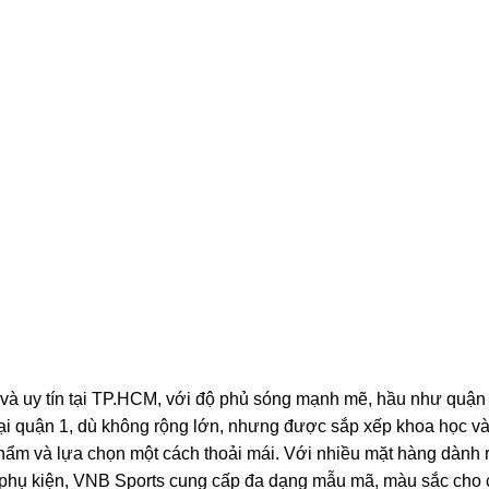
 và uy tín tại TP.HCM, với độ phủ sóng mạnh mẽ, hầu như quận
tại quận 1, dù không rộng lớn, nhưng được sắp xếp khoa học v
ẩm và lựa chọn một cách thoải mái. Với nhiều mặt hàng dành 
à phụ kiện, VNB Sports cung cấp đa dạng mẫu mã, màu sắc cho 