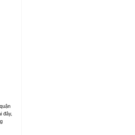
 quận
i đây,
ng