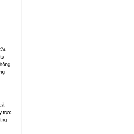
cầu
ts
không
ơng
 cả
y trực
hàng