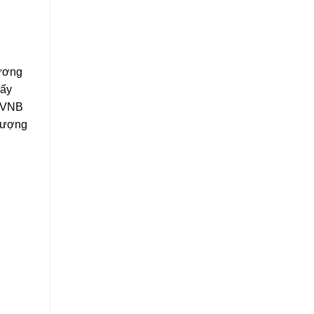
hương
hấy
a VNB
 lượng