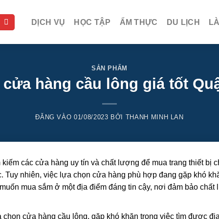
DỊCH VỤ
HỌC TẬP
ẨM THỰC
DU LỊCH
L
SẢN PHẨM
 cửa hàng cầu lông giá tốt Qu
ĐĂNG VÀO
01/08/2023
BỞI
THANH MINH LAN
kiếm các cửa hàng uy tín và chất lượng để mua trang thiết bị c
ác. Tuy nhiên, việc lựa chọn cửa hàng phù hợp đang gặp khó kh
n muốn mua sắm ở một địa điểm đáng tin cậy, nơi đảm bảo chất
lựa chọn cửa hàng cầu lông, gặp khó khăn trong việc tìm được địa