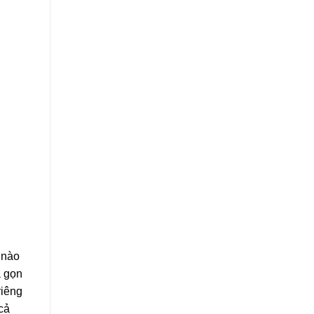
 nào
à gọn
riêng
cả