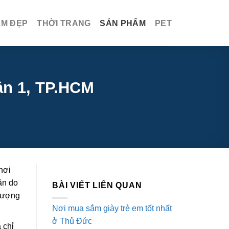
ÀM ĐẸP
THỜI TRANG
SẢN PHẨM
PET
ận 1, TP.HCM
hơi
ăn do
BÀI VIẾT LIÊN QUAN
 lượng
Nơi mua sắm giày trẻ em tốt nhất
ở Thủ Đức
 chỉ