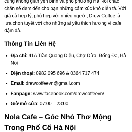
cùng không gian yên bình và phố phường Hà Nội chắc
chắn sẽ đem đến cho bạn những cảm xúc khó diễn tả. Với
giá cả hợp lý, phù hợp với nhiều người, Drew Coffee là
lựa chọn tuyệt vời cho những ai yêu thích hương vị cafe
đậm đà.
Thông Tin Liên Hệ
Địa chỉ:
41A Trần Quang Diệu, Chợ Dừa, Đống Đa, Hà
Nội
Điện thoại:
0982 095 696 & 0364 717 474
Email:
drewcoffeevn@gmail.com
Fanpage:
www.facebook.com/drewcoffeevn/
Giờ mở cửa:
07:00 – 23:00
Nola Cafe – Góc Nhỏ Thơ Mộng
Trong Phố Cổ Hà Nội