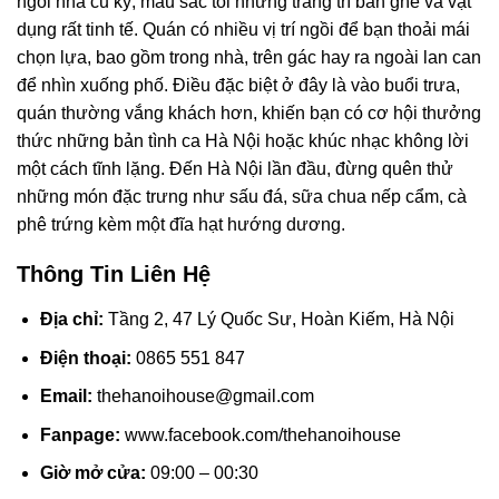
ngôi nhà cũ kỹ, màu sắc tối nhưng trang trí bàn ghế và vật
dụng rất tinh tế. Quán có nhiều vị trí ngồi để bạn thoải mái
chọn lựa, bao gồm trong nhà, trên gác hay ra ngoài lan can
để nhìn xuống phố. Điều đặc biệt ở đây là vào buổi trưa,
quán thường vắng khách hơn, khiến bạn có cơ hội thưởng
thức những bản tình ca Hà Nội hoặc khúc nhạc không lời
một cách tĩnh lặng. Đến Hà Nội lần đầu, đừng quên thử
những món đặc trưng như sấu đá, sữa chua nếp cẩm, cà
phê trứng kèm một đĩa hạt hướng dương.
Thông Tin Liên Hệ
Địa chỉ:
Tầng 2, 47 Lý Quốc Sư, Hoàn Kiếm, Hà Nội
Điện thoại:
0865 551 847
Email:
thehanoihouse@gmail.com
Fanpage:
www.facebook.com/thehanoihouse
Giờ mở cửa:
09:00 – 00:30