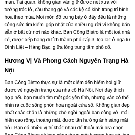
mạn. Tại quán, không gian vẫn giữ được nét xưa với
tường tróc lở, cầu thang gỗ và các kệ cổ kính trang trí bình
hoa theo mùa. Mọi món đồ trưng bày ở đây đều là những
công sức tìm kiếm, góp nhặt của nhiều người vì không bán
sẵn ở bất cứ nơi nào khác. Ban Công Bistro là một toà nhà
cổ, được xếp hạng di tích thành phố cấp 3, tọa lạc ở ngã tư
Đinh Liệt – Hàng Bạc, giữa lòng trung tâm phố cổ.
Hương Vị Và Phong Cách Nguyên Trạng Hà
Nội
Ban Công Bistro thực sự là một điểm đến hiếm hoi giữ
được vẻ nguyên trạng của nhà cổ Hà Nội. Nơi đây thích
hợp nếu bạn muốn tìm một góc yên tĩnh, nhưng vẫn có thể
nhìn ra cuộc sống phồn hoa ngoài cửa sổ. Không gian đẹp
nhất chắc chắn là những chỗ ngồi ngoài ban công với mái
hiên cao rộng, thoáng mát, được tận hưởng ánh sáng mặt
trời. Bạn có nhiều vị trí khác nhau để thoải mái lựa chọn.