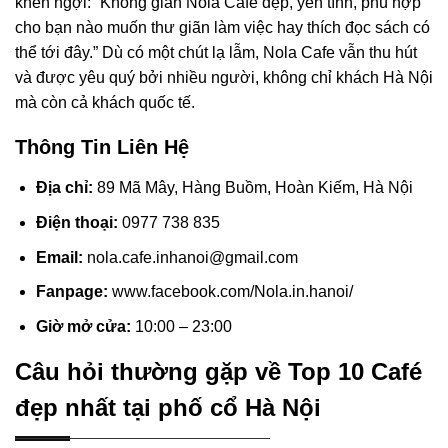
khen ngợi: “Không gian Nola Cafe đẹp, yên tĩnh, phù hợp
cho bạn nào muốn thư giãn làm việc hay thích đọc sách có
thể tới đây.” Dù có một chút lạ lẫm, Nola Cafe vẫn thu hút
và được yêu quý bởi nhiều người, không chỉ khách Hà Nội
mà còn cả khách quốc tế.
Thông Tin Liên Hệ
Địa chỉ:
89 Mã Mây, Hàng Buồm, Hoàn Kiếm, Hà Nội
Điện thoại:
0977 738 835
Email:
nola.cafe.inhanoi@gmail.com
Fanpage:
www.facebook.com/Nola.in.hanoi/
Giờ mở cửa:
10:00 – 23:00
Câu hỏi thường gặp về Top 10 Café
đẹp nhất tại phố cổ Hà Nội