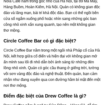
Nola Cafe nằm trong góc nhỏ của Hà Nội, tại 89 Mã Mây,
Hàng Buồm, Hoàn Kiếm, Hà Nội. Quán có không gian độc
đáo và lãng mạn, bài trí khá độc đáo. Bạn có thể ngồi bên
cửa sổ ngắm xuống phố hoặc nhìn sang những góc ban
công nhỏ xinh xắn xung quanh, tạo nên một không gian
thơ mộng.
Circle Coffee Bar có gì đặc biệt?
Circle Coffee Bar nằm trong một ngôi nhà Pháp cổ của Hà
Nội, kết hợp giữa cổ điển và hiện đại với không gian mở
ẩn mình sau lối đi nhỏ dẫn bởi ánh sáng từ những đèn
lồng nhỏ xinh. Quán có góc cầu thang ở giếng trời, tường
vôi sơn vàng độc đáo và nghệ thuật. Đến quán, bạn cảm
nhận như đang xuyên qua con đường hầm bí mật đến một
nơi thơ mộng.
Điểm đặc biệt của Drew Coffee là gì?