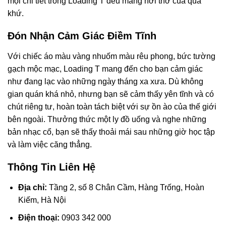
mọi chi tiết trong Loading T đều mang hơi thở của quá
khứ.
Đón Nhận Cảm Giác Điềm Tĩnh
Với chiếc áo màu vàng nhuốm màu rêu phong, bức tường
gạch mộc mạc, Loading T mang đến cho bạn cảm giác
như đang lạc vào những ngày tháng xa xưa. Dù không
gian quán khá nhỏ, nhưng bạn sẽ cảm thấy yên tĩnh và có
chút riêng tư, hoàn toàn tách biệt với sự ồn ào của thế giới
bên ngoài. Thưởng thức một ly đồ uống và nghe những
bản nhạc cổ, bạn sẽ thấy thoải mái sau những giờ học tập
và làm việc căng thẳng.
Thông Tin Liên Hệ
Địa chỉ:
Tầng 2, số 8 Chân Cầm, Hàng Trống, Hoàn
Kiếm, Hà Nội
Điện thoại:
0903 342 000