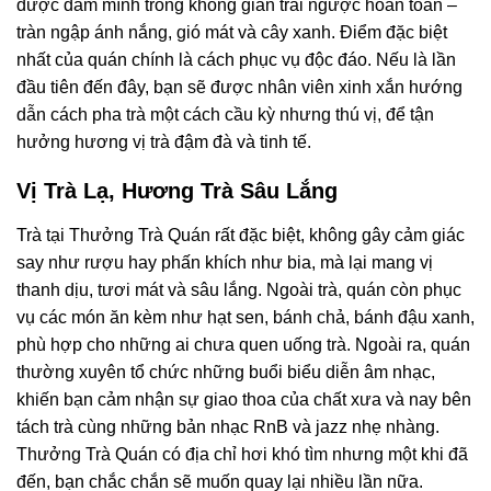
được đắm mình trong không gian trái ngược hoàn toàn –
tràn ngập ánh nắng, gió mát và cây xanh. Điểm đặc biệt
nhất của quán chính là cách phục vụ độc đáo. Nếu là lần
đầu tiên đến đây, bạn sẽ được nhân viên xinh xắn hướng
dẫn cách pha trà một cách cầu kỳ nhưng thú vị, để tận
hưởng hương vị trà đậm đà và tinh tế.
Vị Trà Lạ, Hương Trà Sâu Lắng
Trà tại Thưởng Trà Quán rất đặc biệt, không gây cảm giác
say như rượu hay phấn khích như bia, mà lại mang vị
thanh dịu, tươi mát và sâu lắng. Ngoài trà, quán còn phục
vụ các món ăn kèm như hạt sen, bánh chả, bánh đậu xanh,
phù hợp cho những ai chưa quen uống trà. Ngoài ra, quán
thường xuyên tổ chức những buổi biểu diễn âm nhạc,
khiến bạn cảm nhận sự giao thoa của chất xưa và nay bên
tách trà cùng những bản nhạc RnB và jazz nhẹ nhàng.
Thưởng Trà Quán có địa chỉ hơi khó tìm nhưng một khi đã
đến, bạn chắc chắn sẽ muốn quay lại nhiều lần nữa.