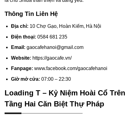
là chú Shiba thân thiện và đáng yêu.
Thông Tin Liên Hệ
Địa chỉ:
10 Chợ Gạo, Hoàn Kiếm, Hà Nội
Điện thoại:
0584 681 235
Email:
gaocafehanoi@gmail.com
Website:
https://gaocafe.vn/
Fanpage:
www.facebook.com/gaocafehanoi
Giờ mở cửa:
07:00 – 22:30
Loading T – Kỷ Niệm Hoài Cổ Trên
Tầng Hai Căn Biệt Thự Pháp