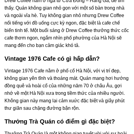
Drew Coffee nằm ở ngã tư Cửa Đông – Hàng Gà, dễ tìm
thấy. Quán không gian nhỏ gọn với một số bàn trong nhà
và ngoài vỉa hè. Tuy không gian nhỏ nhưng Drew Coffee
nổi tiếng với đồ uống cực kỳ ngon, đặc biệt là cafe chế
biến tinh tế. Một buổi sáng ở Drew Coffee thưởng thức cốc
cafe thơm ngon, ngắm nhìn phố phường của Hà Nội sẽ
mang đến cho bạn cảm giác khó tả.
Vintage 1976 Cafe có gì hấp dẫn?
Vintage 1976 Cafe nằm ở phố cổ Hà Nội, với vị trí đẹp,
không gian yên tĩnh và thoáng mát. Quán mang hơi hướng
đồng quê và hoài cổ của những năm 70 ở châu Âu, gợi
nhớ về một Hà Nội xưa trong tiềm thức của nhiều người.
Không gian này mang lại cảm xuức đặc biệt và giây phút
thư giãn sau chặng đường bận rộn.
Thưởng Trà Quán có điểm gì đặc biệt?
Thưởng Trà Quán là một không gian tuyệt vời với sự hoài