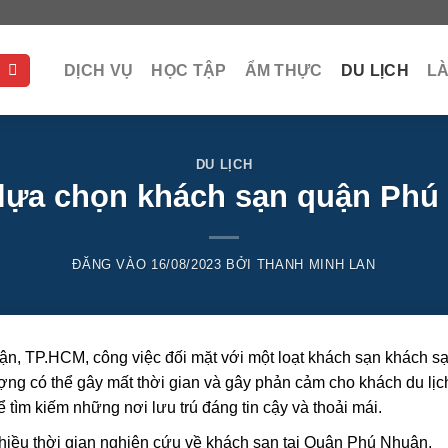
DỊCH VỤ
HỌC TẬP
ẨM THỰC
DU LỊCH
L
DU LỊCH
lựa chọn khách sạn quận Phú
ĐĂNG VÀO
16/08/2023
BỞI
THANH MINH LAN
uận, TP.HCM, công việc đối mặt với một loạt khách sạn khách s
ợng có thể gây mất thời gian và gây phản cảm cho khách du lịc
tìm kiếm những nơi lưu trú đáng tin cậy và thoải mái.
 nhiều thời gian nghiên cứu về khách sạn tại Quận Phú Nhuận,