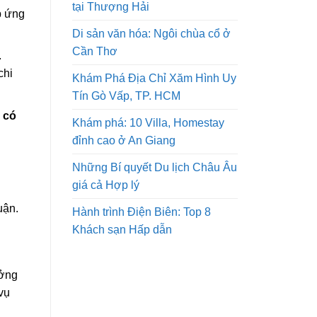
tại Thượng Hải
p ứng
Di sản văn hóa: Ngôi chùa cổ ở
Cần Thơ
.
chi
Khám Phá Địa Chỉ Xăm Hình Uy
Tín Gò Vấp, TP. HCM
 có
Khám phá: 10 Villa, Homestay
đỉnh cao ở An Giang
Những Bí quyết Du lịch Châu Âu
giá cả Hợp lý
uận.
Hành trình Điện Biên: Top 8
Khách sạn Hấp dẫn
ưởng
vụ