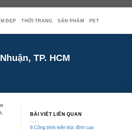
ÀM ĐẸP
THỜI TRANG
SẢN PHẨM
PET
 Nhuận, TP. HCM
ạn
h.
BÀI VIẾT LIÊN QUAN
8 Công trình kiến trúc đỉnh cao