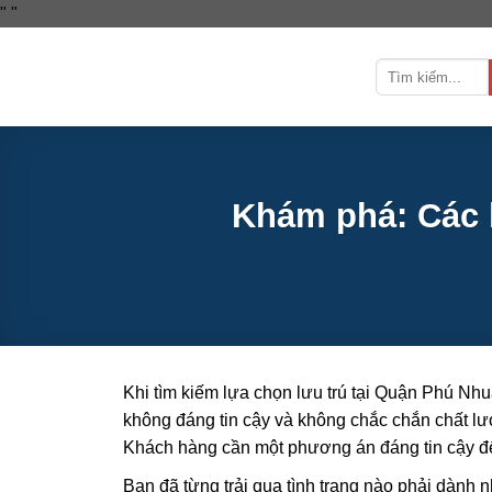
Bỏ
"
"
qua
nội
dung
Khám phá: Các 
Khi tìm kiếm lựa chọn lưu trú tại Quận Phú Nh
không đáng tin cậy và không chắc chắn chất lư
Khách hàng cần một phương án đáng tin cậy để 
Bạn đã từng trải qua tình trạng nào phải dành